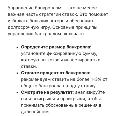
Управление банкроллом — это не менее
важная часть стратегии ставок. Это поможет
избежать больших потерь и обеспечить
долгосрочную игру. Основные принципы
управления банкроллом включают:
Определите размер банкролла:
установите фиксированную сумму,
которую вы готовы инвестировать в
ставки.
Ставьте процент от банкролла:
рекомендуем ставить не более 1-3% от
общего банкролла на одну ставку.
Смотрите на результат:
анализируйте
свои выигрыши и проигрыши, чтобы
принимать обоснованные решения в
дальнейшем.