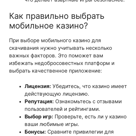
Как правильно выбрать
мобильное казино?
При выборе мобильного казино для
скачивания нужно учитывать несколько
важных факторов. Это поможет вам
избежать недобросовестных платформ и
выбрать качественное приложение:
Лицензия:
Убедитесь, что казино имеет
действующую лицензию.
Репутация:
Ознакомьтесь с отзывами
пользователей и рейтингами.
Выбор игр:
Проверьте, есть ли у казино
ваши любимые игры.
Бонусы:
Сравните привилегии для