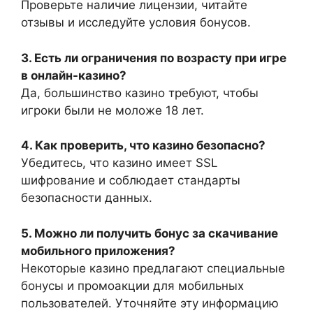
Проверьте наличие лицензии, читайте
отзывы и исследуйте условия бонусов.
3. Есть ли ограничения по возрасту при игре
в онлайн-казино?
Да, большинство казино требуют, чтобы
игроки были не моложе 18 лет.
4. Как проверить, что казино безопасно?
Убедитесь, что казино имеет SSL
шифрование и соблюдает стандарты
безопасности данных.
5. Можно ли получить бонус за скачивание
мобильного приложения?
Некоторые казино предлагают специальные
бонусы и промоакции для мобильных
пользователей. Уточняйте эту информацию