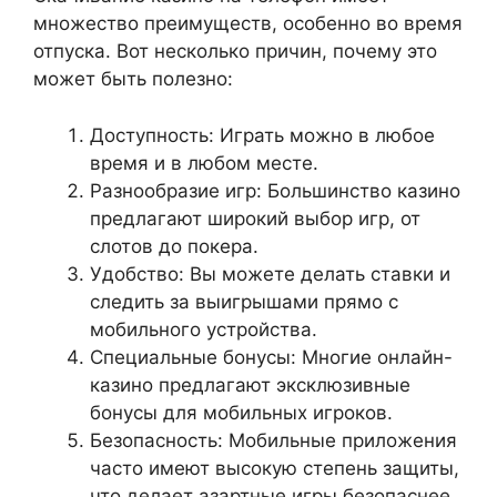
множество преимуществ, особенно во время
отпуска. Вот несколько причин, почему это
может быть полезно:
Доступность: Играть можно в любое
время и в любом месте.
Разнообразие игр: Большинство казино
предлагают широкий выбор игр, от
слотов до покера.
Удобство: Вы можете делать ставки и
следить за выигрышами прямо с
мобильного устройства.
Специальные бонусы: Многие онлайн-
казино предлагают эксклюзивные
бонусы для мобильных игроков.
Безопасность: Мобильные приложения
часто имеют высокую степень защиты,
что делает азартные игры безопаснее.