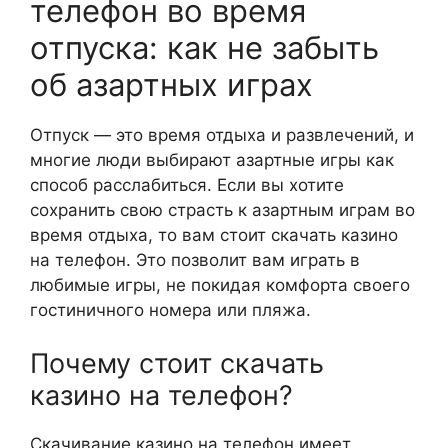
телефон во время
отпуска: как не забыть
об азартных играх
Отпуск — это время отдыха и развлечений, и
многие люди выбирают азартные игры как
способ расслабиться. Если вы хотите
сохранить свою страсть к азартным играм во
время отдыха, то вам стоит скачать казино
на телефон. Это позволит вам играть в
любимые игры, не покидая комфорта своего
гостиничного номера или пляжа.
Почему стоит скачать
казино на телефон?
Скачивание казино на телефон имеет