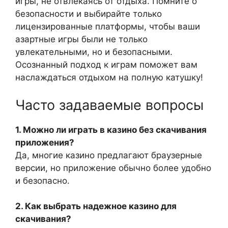
игры, не отвлекаясь от отдыха. Помните о
безопасности и выбирайте только
лицензированные платформы, чтобы ваши
азартные игры были не только
увлекательными, но и безопасными.
Осознанный подход к играм поможет вам
наслаждаться отдыхом на полную катушку!
Часто задаваемые вопросы
1. Можно ли играть в казино без скачивания
приложения?
Да, многие казино предлагают браузерные
версии, но приложение обычно более удобно
и безопасно.
2. Как выбрать надежное казино для
скачивания?