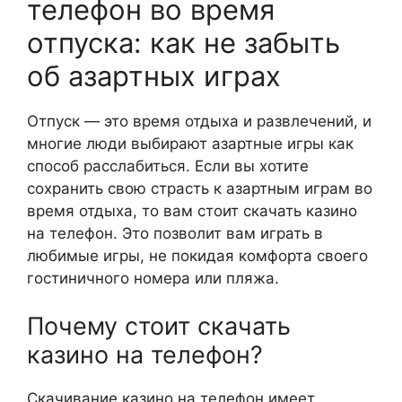
телефон во время
отпуска: как не забыть
об азартных играх
Отпуск — это время отдыха и развлечений, и
многие люди выбирают азартные игры как
способ расслабиться. Если вы хотите
сохранить свою страсть к азартным играм во
время отдыха, то вам стоит скачать казино
на телефон. Это позволит вам играть в
любимые игры, не покидая комфорта своего
гостиничного номера или пляжа.
Почему стоит скачать
казино на телефон?
Скачивание казино на телефон имеет