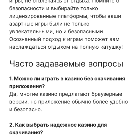
игры, не отвлекаясь от отдыха. Помните о
безопасности и выбирайте только
лицензированные платформы, чтобы ваши
азартные игры были не только
увлекательными, но и безопасными.
Осознанный подход к играм поможет вам
наслаждаться отдыхом на полную катушку!
Часто задаваемые вопросы
1. Можно ли играть в казино без скачивания
приложения?
Да, многие казино предлагают браузерные
версии, но приложение обычно более удобно
и безопасно.
2. Как выбрать надежное казино для
скачивания?