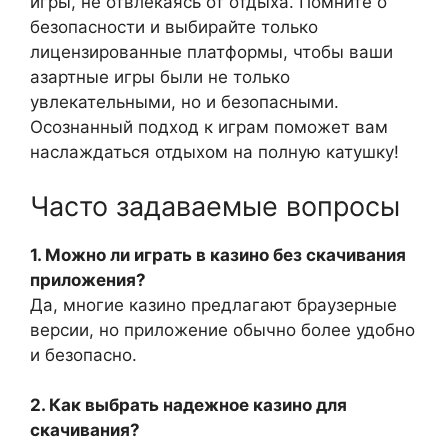
игры, не отвлекаясь от отдыха. Помните о
безопасности и выбирайте только
лицензированные платформы, чтобы ваши
азартные игры были не только
увлекательными, но и безопасными.
Осознанный подход к играм поможет вам
наслаждаться отдыхом на полную катушку!
Часто задаваемые вопросы
1. Можно ли играть в казино без скачивания
приложения?
Да, многие казино предлагают браузерные
версии, но приложение обычно более удобно
и безопасно.
2. Как выбрать надежное казино для
скачивания?