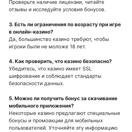
Проверьте наличие лицензии, читайте
отзывы и исследуйте условия бонусов.
3. Есть ли ограничения по возрасту при игре
в онлайн-казино?
Да, большинство казино требуют, чтобы
игроки были не моложе 18 лет.
4. Как проверить, что казино безопасно?
Убедитесь, что казино имеет SSL
шифрование и соблюдает стандарты
безопасности данных.
5. Можно ли получить бонус за скачивание
мобильного приложения?
Некоторые казино предлагают специальные
бонусы и промоакции для мобильных
пользователей. Уточняйте эту информацию