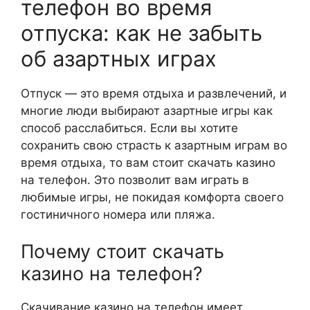
телефон во время
отпуска: как не забыть
об азартных играх
Отпуск — это время отдыха и развлечений, и
многие люди выбирают азартные игры как
способ расслабиться. Если вы хотите
сохранить свою страсть к азартным играм во
время отдыха, то вам стоит скачать казино
на телефон. Это позволит вам играть в
любимые игры, не покидая комфорта своего
гостиничного номера или пляжа.
Почему стоит скачать
казино на телефон?
Скачивание казино на телефон имеет