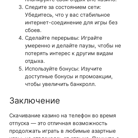
Следите за состоянием сети:
Убедитесь, что у вас стабильное
интернет-соединение для игры без
сбоев.
Сделайте перерывы: Играйте
умеренно и делайте паузы, чтобы не
потерять интерес к другим видам
отдыха.
Используйте бонусы: Изучите
доступные бонусы и промоакции,
чтобы увеличить банкролл.
Заключение
Скачивание казино на телефон во время
отпуска — это отличная возможность
продолжать играть в любимые азартные