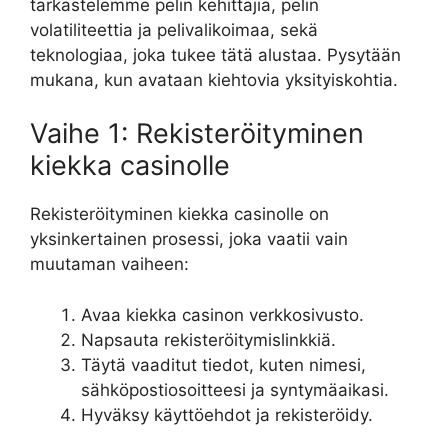
tarkastelemme pelin kehittäjiä, pelin
volatiliteettia ja pelivalikoimaa, sekä
teknologiaa, joka tukee tätä alustaa. Pysytään
mukana, kun avataan kiehtovia yksityiskohtia.
Vaihe 1: Rekisteröityminen
kiekka casinolle
Rekisteröityminen kiekka casinolle on
yksinkertainen prosessi, joka vaatii vain
muutaman vaiheen:
Avaa kiekka casinon verkkosivusto.
Napsauta rekisteröitymislinkkiä.
Täytä vaaditut tiedot, kuten nimesi,
sähköpostiosoitteesi ja syntymäaikasi.
Hyväksy käyttöehdot ja rekisteröidy.