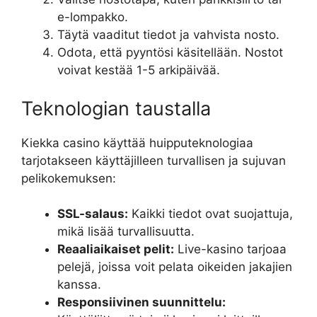
e-lompakko.
Täytä vaaditut tiedot ja vahvista nosto.
Odota, että pyyntösi käsitellään. Nostot
voivat kestää 1-5 arkipäivää.
Teknologian taustalla
Kiekka casino käyttää huipputeknologiaa
tarjotakseen käyttäjilleen turvallisen ja sujuvan
pelikokemuksen:
SSL-salaus:
Kaikki tiedot ovat suojattuja,
mikä lisää turvallisuutta.
Reaaliaikaiset pelit:
Live-kasino tarjoaa
pelejä, joissa voit pelata oikeiden jakajien
kanssa.
Responsiivinen suunnittelu: