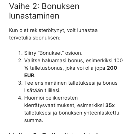
Vaihe 2: Bonuksen
lunastaminen
Kun olet rekisteröitynyt, voit lunastaa
tervetuliaisbonuksen:
Siirry “Bonukset” osioon.
Valitse haluamasi bonus, esimerkiksi 100
% talletusbonus, joka voi olla jopa
200
EUR
.
Tee ensimmäinen talletuksesi ja bonus
lisätään tilillesi.
Huomioi pelikierrosten
kierrätysvaatimukset, esimerkiksi
35x
talletuksesi ja bonuksen yhteenlaskettu
summa.