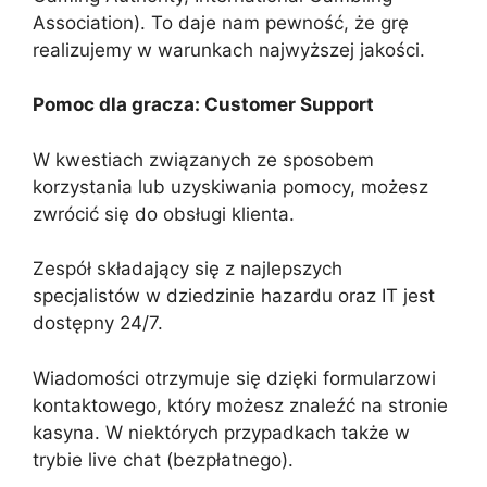
Association). To daje nam pewność, że grę
realizujemy w warunkach najwyższej jakości.
Pomoc dla gracza: Customer Support
W kwestiach związanych ze sposobem
korzystania lub uzyskiwania pomocy, możesz
zwrócić się do obsługi klienta.
Zespół składający się z najlepszych
specjalistów w dziedzinie hazardu oraz IT jest
dostępny 24/7.
Wiadomości otrzymuje się dzięki formularzowi
kontaktowego, który możesz znaleźć na stronie
kasyna. W niektórych przypadkach także w
trybie live chat (bezpłatnego).