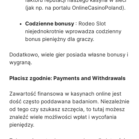
faktoru reputacji naszego kasyna w sieci
(jak np. na portalu OnlineCasinoPoland).
Codzienne bonusy
: Rodeo Slot
niejednokrotnie wprowadza codzienny
bonus pieniężny dla graczy.
Dodatkowo, wiele gier posiada własne bonusy i
wygraną.
Płacisz zgodnie: Payments and Withdrawals
Zawartość finansowa w kasynach online jest
dość często poddawana badaniom. Niezależnie
od tego czy szukasz szczęcia, to tutaj możesz
znaleźć wiele możliwości wpłat i wycofania
pieniędzy.