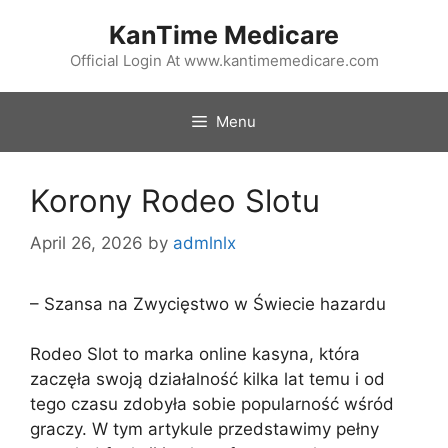
Skip
KanTime Medicare
to
content
Official Login At www.kantimemedicare.com
Menu
Korony Rodeo Slotu
April 26, 2026
by
admlnlx
– Szansa na Zwycięstwo w Świecie hazardu
Rodeo Slot to marka online kasyna, która
zaczęła swoją działalność kilka lat temu i od
tego czasu zdobyła sobie popularność wśród
graczy. W tym artykule przedstawimy pełny