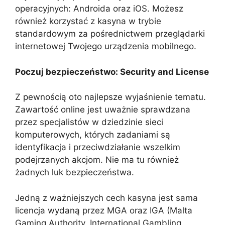
operacyjnych: Androida oraz iOS. Możesz
również korzystać z kasyna w trybie
standardowym za pośrednictwem przeglądarki
internetowej Twojego urządzenia mobilnego.
Poczuj bezpieczeństwo: Security and License
Z pewnością oto najlepsze wyjaśnienie tematu.
Zawartość online jest uważnie sprawdzana
przez specjalistów w dziedzinie sieci
komputerowych, których zadaniami są
identyfikacja i przeciwdziałanie wszelkim
podejrzanych akcjom. Nie ma tu również
żadnych luk bezpieczeństwa.
Jedną z ważniejszych cech kasyna jest sama
licencja wydaną przez MGA oraz IGA (Malta
Gaming Authority, International Gambling