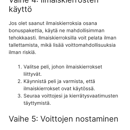
käyttö
Jos olet saanut ilmaiskierroksia osana
bonuspakettia, käytä ne mahdollisimman
tehokkaasti. Ilmaiskierroksilla voit pelata ilman
tallettamista, mikä lisää voittomahdollisuuksia
ilman riskiä.
Valitse peli, johon ilmaiskierrokset
liittyvät.
Käynnistä peli ja varmista, että
ilmaiskierrokset ovat käytössä.
Seuraa voittojesi ja kierrätysvaatimusten
täyttymistä.
Vaihe 5: Voittojen nostaminen