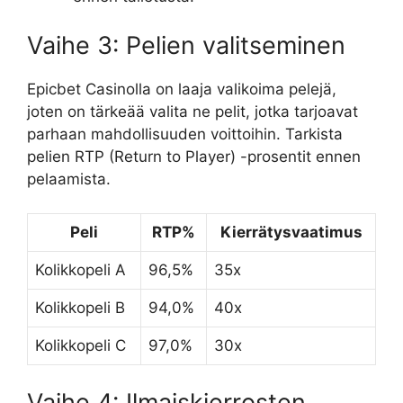
Vaihe 3: Pelien valitseminen
Epicbet Casinolla on laaja valikoima pelejä,
joten on tärkeää valita ne pelit, jotka tarjoavat
parhaan mahdollisuuden voittoihin. Tarkista
pelien RTP (Return to Player) -prosentit ennen
pelaamista.
Peli
RTP%
Kierrätysvaatimus
Kolikkopeli A
96,5%
35x
Kolikkopeli B
94,0%
40x
Kolikkopeli C
97,0%
30x
Vaihe 4: Ilmaiskierrosten