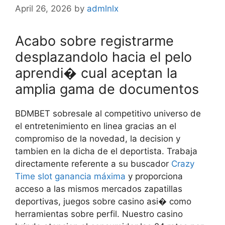
April 26, 2026
by
admlnlx
Acabo sobre registrarme
desplazandolo hacia el pelo
aprendi� cual aceptan la
amplia gama de documentos
BDMBET sobresale al competitivo universo de
el entretenimiento en linea gracias an el
compromiso de la novedad, la decision y
tambien en la dicha de el deportista. Trabaja
directamente referente a su buscador
Crazy
Time slot ganancia máxima
y proporciona
acceso a las mismos mercados zapatillas
deportivas, juegos sobre casino asi� como
herramientas sobre perfil. Nuestro casino