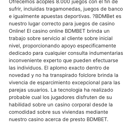
Ofrecemos acoples 8.000 juegos con el fin de
sufrir, incluidas tragamonedas, juegos de banco
e igualmente apuestas deportivas. ?BDMBet es
nuestro lugar correcto para juegos de casino
Online! El casino online BDMBET brinda un
trabajo sobre servicio al cliente sobre inicial
nivel, proporcionando apoyo especificamente
dedicado para cualquier consulta indumentarias
inconveniente experto que pueden efectuarse
las individuos. El aplomo exacto dentro de
novedad y no ha transpirado folclore brinda la
vivencia de esparcimiento excepcional para las
parejas usuarios. La tecnologia ha realizado
probable cual los jugadores disfruten de su
habilidad sobre un casino corporal desde la
comodidad sobre sus viviendas mediante
nuestro casino acerca de presto BDMBET.