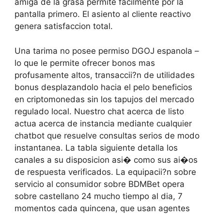
amiga de la grasa permite facilmente por la
pantalla primero. El asiento al cliente reactivo
genera satisfaccion total.
Una tarima no posee permiso DGOJ espanola –
lo que le permite ofrecer bonos mas
profusamente altos, transaccii?n de utilidades
bonus desplazandolo hacia el pelo beneficios
en criptomonedas sin los tapujos del mercado
regulado local. Nuestro chat acerca de listo
actua acerca de instancia mediante cualquier
chatbot que resuelve consultas serios de modo
instantanea. La tabla siguiente detalla los
canales a su disposicion asi� como sus ai�os
de respuesta verificados. La equipacii?n sobre
servicio al consumidor sobre BDMBet opera
sobre castellano 24 mucho tiempo al dia, 7
momentos cada quincena, que usan agentes