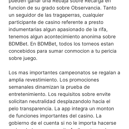
pueden ganar una Rebaja sobre Recarga en
funcion de su grado sobre Observancia. Tanto
un seguidor de las tragaperras, cualquier
participante de casino referente a presto
indumentarias algun apasionado de la rifa,
tenemos algun acontecimiento anonima sobre
BDMBet. En BDMBet, todos los torneos estan
concebidos para sumar conmocion a tu pericia
sobre juego.
Los mas importantes campeonatos se regalan a
amplia revestimiento. Los promociones
semanales dinamizan la prueba de
entretenimiento. Los requisitos sobre envite
solicitan neutralidad desplazandolo hacia el
pelo transparencia. La app integra un monton
de funciones importantes del casino. La
gobierno de el cuenta si no le importa hacerse