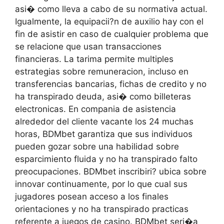
asi� como lleva a cabo de su normativa actual.
Igualmente, la equipacii?n de auxilio hay con el
fin de asistir en caso de cualquier problema que
se relacione que usan transacciones
financieras. La tarima permite multiples
estrategias sobre remuneracion, incluso en
transferencias bancarias, fichas de credito y no
ha transpirado deuda, asi� como billeteras
electronicas. En compania de asistencia
alrededor del cliente vacante los 24 muchas
horas, BDMbet garantiza que sus individuos
pueden gozar sobre una habilidad sobre
esparcimiento fluida y no ha transpirado falto
preocupaciones. BDMbet inscribiri? ubica sobre
innovar continuamente, por lo que cual sus
jugadores posean acceso a los finales
orientaciones y no ha transpirado practicas
referente a juegos de casino. BDMbet seri�a