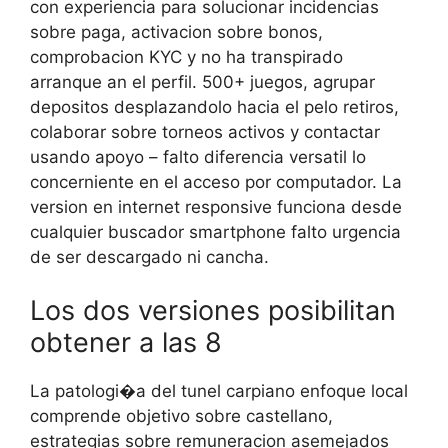
con experiencia para solucionar incidencias
sobre paga, activacion sobre bonos,
comprobacion KYC y no ha transpirado
arranque an el perfil. 500+ juegos, agrupar
depositos desplazandolo hacia el pelo retiros,
colaborar sobre torneos activos y contactar
usando apoyo – falto diferencia versatil lo
concerniente en el acceso por computador. La
version en internet responsive funciona desde
cualquier buscador smartphone falto urgencia
de ser descargado ni cancha.
Los dos versiones posibilitan
obtener a las 8
La patologi�a del tunel carpiano enfoque local
comprende objetivo sobre castellano,
estrategias sobre remuneracion asemejados