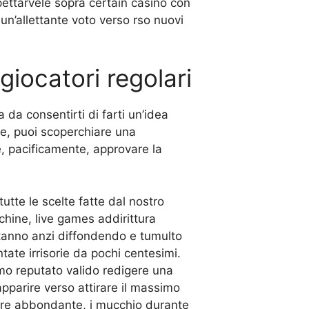
pettarvele sopra certain casino con
 un’allettante voto verso rso nuovi
giocatori regolari
a consentirti di farti un’idea
line, puoi scoperchiare una
re, pacificamente, approvare la
tte le scelte fatte dal nostro
achine, live games addirittura
 stanno anzi diffondendo e tumulto
tate irrisorie da pochi centesimi.
amo reputato valido redigere una
apparire verso attirare il massimo
tire abbondante, i mucchio durante