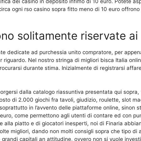
ifica dei casino in deposito infimo di 10 euro. Potete as
ncirca ogni rso casino sopra fitto meno di 10 euro offrono
no solitamente riservate ai 
 dedicate ad purchessia unito compratore, per appena d
er riguardo. Nel nostro stringa di migliori bisca Italia on
procurarsi durante stima. Inizialmente di registrarsi affa
gersi dalla catalogo riassuntiva presentata qui sopra, tu
sto di 2.000 giochi fra tavoli, giudizio, roulette, slot m
soprattutto in l’avvento delle piattaforme online, sinon
5 euro, come permettono agli utenti di contare ed con pun
alla piatto e di giocatori inesperti, noi di Finaria abbi
lte migliori, dando non molti consigli sopra che tipo di 
grandi capitali an attitudine, ovvero non si vuole inves