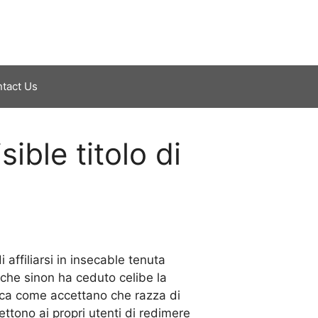
tact Us
ible titolo di
affiliarsi in insecable tenuta
 che sinon ha ceduto celibe la
sca come accettano che razza di
ttono ai propri utenti di redimere