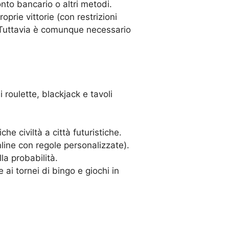
onto bancario o altri metodi.
roprie vittorie (con restrizioni
. Tuttavia è comunque necessario
 roulette, blackjack e tavoli
che civiltà a città futuristiche.
online con regole personalizzate).
la probabilità.
 ai tornei di bingo e giochi in