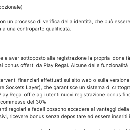
 opzionale)
on un processo di verifica della identità, che può essere
 a una controparte qualificata.
 e aver sottoposto alla registrazione la propria idoneità
ai bonus offerti da Play Regal. Alcune delle funzionalità 
 interventi finanziari effettuati sul sito web o sulla vers
re Sockets Layer), che garantisce un sistema di crittogra
Play Regal offre agli utenti nuovi registrazione bonus fin
scommesse del 30%
lienti regolari e fedeli possono accedere ai vantaggi dell
sivi, ricevere bonus senza depositare ed essere inseriti