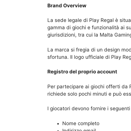
Brand Overview
La sede legale di Play Regal è situa
gamma di giochi e funzionalità ai su
giurisdizioni, tra cui la Malta Gam
La marca si fregia di un design mo
sfortuna. Il logo ufficiale di Play R
Registro del proprio account
Per partecipare ai giochi offerti da 
richiede solo pochi minuti e può ess
I giocatori devono fornire i seguenti
Nome completo
Indirizzo email