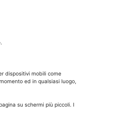
.
r dispositivi mobili come
 momento ed in qualsiasi luogo,
agina su schermi più piccoli. I