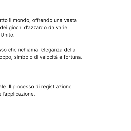
tutto il mondo, offrendo una vasta
 dei giochi d’azzardo da varie
 Unito.
so che richiama l’eleganza della
loppo, simbolo di velocità e fortuna.
le. Il processo di registrazione
ll’applicazione.