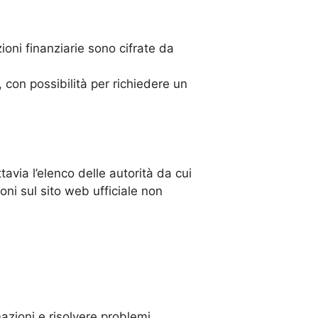
zioni finanziarie sono cifrate da
, con possibilità per richiedere un
avia l’elenco delle autorità da cui
oni sul sito web ufficiale non
mazioni e risolvere problemi