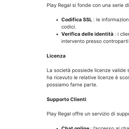
Play Regal si fonde con una serie di
Codifica SSL
: le informazion
codici.
Verifica delle identità
: i cl
intervento presso controparti 
Licenza
La società possiede licenze valide si
ha ricevuto le relative licenze è sc
possiamo farne parte.
Supporto Clienti
Play Regal offre un servizio di suppo
Chat online
: l’accesso al ch