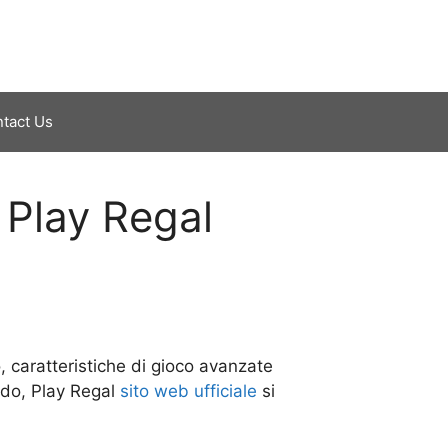
tact Us
 Play Regal
 caratteristiche di gioco avanzate
rdo, Play Regal
sito web ufficiale
si