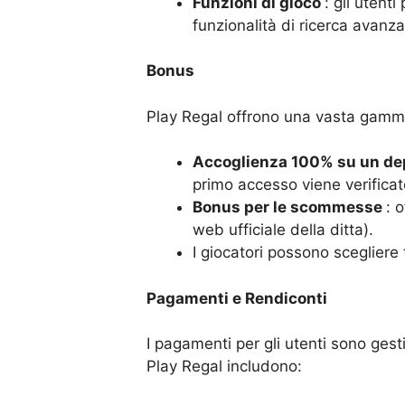
Funzioni di gioco
: gli utent
funzionalità di ricerca avanza
Bonus
Play Regal offrono una vasta gamm
Accoglienza 100% su un dep
primo accesso viene verificat
Bonus per le scommesse
: 
web ufficiale della ditta).
I giocatori possono scegliere 
Pagamenti e Rendiconti
I pagamenti per gli utenti sono gest
Play Regal includono: