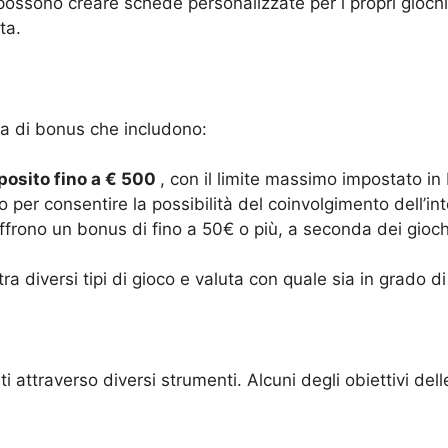
i possono creare schede personalizzate per i propri giochi
ta.
a di bonus che includono:
osito fino a € 500
, con il limite massimo impostato in b
o per consentire la possibilità del coinvolgimento dell’i
offrono un bonus di fino a 50€ o più, a seconda dei giochi 
tra diversi tipi di gioco e valuta con quale sia in grado
iti attraverso diversi strumenti. Alcuni degli obiettivi d