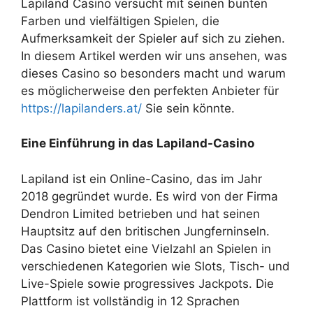
Lapiland Casino versucht mit seinen bunten
Farben und vielfältigen Spielen, die
Aufmerksamkeit der Spieler auf sich zu ziehen.
In diesem Artikel werden wir uns ansehen, was
dieses Casino so besonders macht und warum
es möglicherweise den perfekten Anbieter für
https://lapilanders.at/
Sie sein könnte.
Eine Einführung in das Lapiland-Casino
Lapiland ist ein Online-Casino, das im Jahr
2018 gegründet wurde. Es wird von der Firma
Dendron Limited betrieben und hat seinen
Hauptsitz auf den britischen Jungferninseln.
Das Casino bietet eine Vielzahl an Spielen in
verschiedenen Kategorien wie Slots, Tisch- und
Live-Spiele sowie progressives Jackpots. Die
Plattform ist vollständig in 12 Sprachen