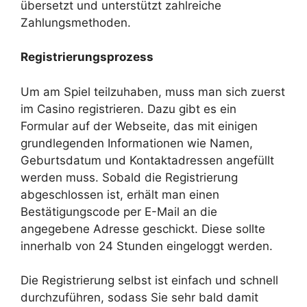
übersetzt und unterstützt zahlreiche
Zahlungsmethoden.
Registrierungsprozess
Um am Spiel teilzuhaben, muss man sich zuerst
im Casino registrieren. Dazu gibt es ein
Formular auf der Webseite, das mit einigen
grundlegenden Informationen wie Namen,
Geburtsdatum und Kontaktadressen angefüllt
werden muss. Sobald die Registrierung
abgeschlossen ist, erhält man einen
Bestätigungscode per E-Mail an die
angegebene Adresse geschickt. Diese sollte
innerhalb von 24 Stunden eingeloggt werden.
Die Registrierung selbst ist einfach und schnell
durchzuführen, sodass Sie sehr bald damit