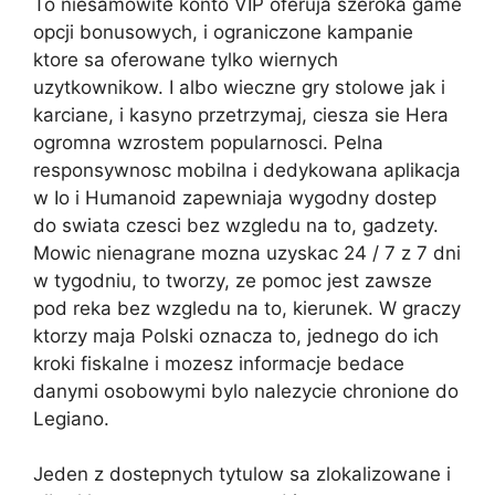
To niesamowite konto VIP oferuja szeroka game
opcji bonusowych, i ograniczone kampanie
ktore sa oferowane tylko wiernych
uzytkownikow. I albo wieczne gry stolowe jak i
karciane, i kasyno przetrzymaj, ciesza sie Hera
ogromna wzrostem popularnosci. Pelna
responsywnosc mobilna i dedykowana aplikacja
w Io i Humanoid zapewniaja wygodny dostep
do swiata czesci bez wzgledu na to, gadzety.
Mowic nienagrane mozna uzyskac 24 / 7 z 7 dni
w tygodniu, to tworzy, ze pomoc jest zawsze
pod reka bez wzgledu na to, kierunek. W graczy
ktorzy maja Polski oznacza to, jednego do ich
kroki fiskalne i mozesz informacje bedace
danymi osobowymi bylo nalezycie chronione do
Legiano.
Jeden z dostepnych tytulow sa zlokalizowane i