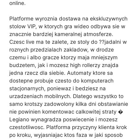
online.
Platforme wyroznia dostawa na ekskluzywnych
stolow VIP, w ktorych gra wideo odbywa sie w
znacznie bardziej kameralnej atmosferze.
Czesc live ma te zalete, ze stoly do ??jadalni w
roznych przedzialach zakladow, w drodze
czemu i albo gracze ktorzy maja mniejszym
budzetem, jak i mozesz high rollerzy znajda
jedna rzecz dla siebie. Automaty ktore sa
dostepne probuje czesto do komputerach
stacjonarnych, poniewaz i bedziesz na
urzadzeniach mobilnych. Dlatego wszystko to
samo krotszy zadowolony kilka dni obstawianie
nie powinien komentowac calkowitej straty �
Legiano wynagradza poswiecenie i mozesz
czestotliwosc. Platforma przyczyny klienta krok
po kroku, wyjasniajac ktos faza w jaki sposob