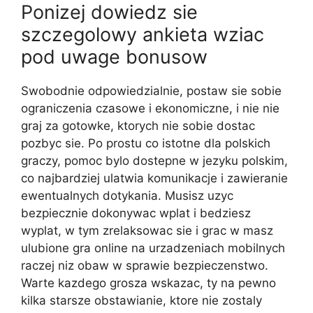
Ponizej dowiedz sie
szczegolowy ankieta wziac
pod uwage bonusow
Swobodnie odpowiedzialnie, postaw sie sobie
ograniczenia czasowe i ekonomiczne, i nie nie
graj za gotowke, ktorych nie sobie dostac
pozbyc sie. Po prostu co istotne dla polskich
graczy, pomoc bylo dostepne w jezyku polskim,
co najbardziej ulatwia komunikacje i zawieranie
ewentualnych dotykania. Musisz uzyc
bezpiecznie dokonywac wplat i bedziesz
wyplat, w tym zrelaksowac sie i grac w masz
ulubione gra online na urzadzeniach mobilnych
raczej niz obaw w sprawie bezpieczenstwo.
Warte kazdego grosza wskazac, ty na pewno
kilka starsze obstawianie, ktore nie zostaly