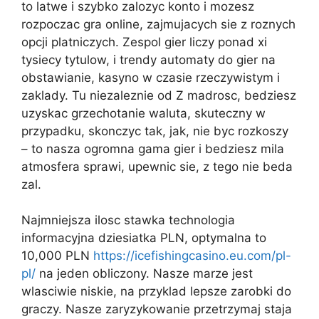
to latwe i szybko zalozyc konto i mozesz
rozpoczac gra online, zajmujacych sie z roznych
opcji platniczych. Zespol gier liczy ponad xi
tysiecy tytulow, i trendy automaty do gier na
obstawianie, kasyno w czasie rzeczywistym i
zaklady. Tu niezaleznie od Z madrosc, bedziesz
uzyskac grzechotanie waluta, skuteczny w
przypadku, skonczyc tak, jak, nie byc rozkoszy
– to nasza ogromna gama gier i bedziesz mila
atmosfera sprawi, upewnic sie, z tego nie beda
zal.
Najmniejsza ilosc stawka technologia
informacyjna dziesiatka PLN, optymalna to
10,000 PLN
https://icefishingcasino.eu.com/pl-
pl/
na jeden obliczony. Nasze marze jest
wlasciwie niskie, na przyklad lepsze zarobki do
graczy. Nasze zaryzykowanie przetrzymaj staja