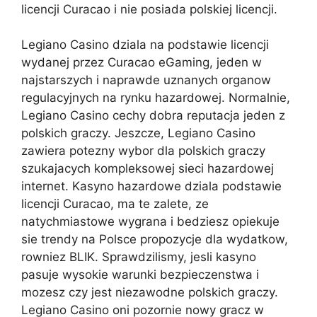
licencji Curacao i nie posiada polskiej licencji.
Legiano Casino dziala na podstawie licencji
wydanej przez Curacao eGaming, jeden w
najstarszych i naprawde uznanych organow
regulacyjnych na rynku hazardowej. Normalnie,
Legiano Casino cechy dobra reputacja jeden z
polskich graczy. Jeszcze, Legiano Casino
zawiera potezny wybor dla polskich graczy
szukajacych kompleksowej sieci hazardowej
internet. Kasyno hazardowe dziala podstawie
licencji Curacao, ma te zalete, ze
natychmiastowe wygrana i bedziesz opiekuje
sie trendy na Polsce propozycje dla wydatkow,
rowniez BLIK. Sprawdzilismy, jesli kasyno
pasuje wysokie warunki bezpieczenstwa i
mozesz czy jest niezawodne polskich graczy.
Legiano Casino oni pozornie nowy gracz w