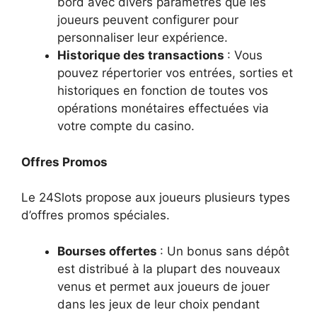
bord avec divers paramètres que les
joueurs peuvent configurer pour
personnaliser leur expérience.
Historique des transactions
: Vous
pouvez répertorier vos entrées, sorties et
historiques en fonction de toutes vos
opérations monétaires effectuées via
votre compte du casino.
Offres Promos
Le 24Slots propose aux joueurs plusieurs types
d’offres promos spéciales.
Bourses offertes
: Un bonus sans dépôt
est distribué à la plupart des nouveaux
venus et permet aux joueurs de jouer
dans les jeux de leur choix pendant