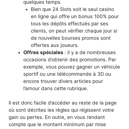
quelques temps.
Bien que 24 Slots soit le seul casino
en ligne qui offre un bonus 100% pour
tous les dépôts effectués par ses
clients, on peut vérifier chaque jour si
de nouvelles bourses promos sont
offertes aux joueurs.
Offres spéciales
: il y a de nombreuses
occasions d’obtenir des promotions. Par
exemple, vous pouvez gagner un véhicule
sportif ou une télécommande à 3D ou
encore trouver divers articles pour
l’amour dans cette rubrique.
Il est donc facile d’accéder au reste de la page
où sont décrites les règles qui régissent votre
gain ou pertes. En outre, en vous rendant
compte que le montant minimum par mise