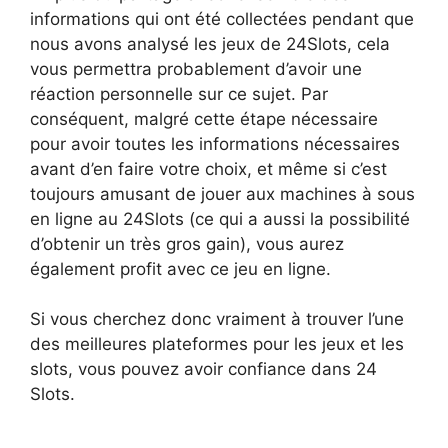
informations qui ont été collectées pendant que
nous avons analysé les jeux de 24Slots, cela
vous permettra probablement d’avoir une
réaction personnelle sur ce sujet. Par
conséquent, malgré cette étape nécessaire
pour avoir toutes les informations nécessaires
avant d’en faire votre choix, et même si c’est
toujours amusant de jouer aux machines à sous
en ligne au 24Slots (ce qui a aussi la possibilité
d’obtenir un très gros gain), vous aurez
également profit avec ce jeu en ligne.
Si vous cherchez donc vraiment à trouver l’une
des meilleures plateformes pour les jeux et les
slots, vous pouvez avoir confiance dans 24
Slots.