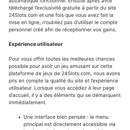
automatique fonctionnel. Ensuite après avoir
téléchargé l’exclusivité gratuite à partir du site
24Slots.com et une fois que vous avez fait la
mise en ligne, n’oubliez pas d’utiliser le compte
personnel créé afin de réceptionner vos gains.
Expérience utilisateur
Pour vous offrir toutes les meilleures chances
possible pour avoir un jeu amusant sur cette
plateforme de jeux de 24Slots.com, nous avons
pris en compte la qualité du site et l’expérience
utilisateur. Lorsque vous accédez à leur page
d’accueil, il y a des éléments qui se démarquent
immédiatement.
Une interface bien pensée : le menu
principal est directement accessible via