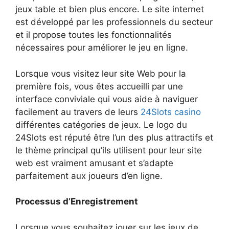
jeux table et bien plus encore. Le site internet
est développé par les professionnels du secteur
et il propose toutes les fonctionnalités
nécessaires pour améliorer le jeu en ligne.
Lorsque vous visitez leur site Web pour la
première fois, vous êtes accueilli par une
interface conviviale qui vous aide à naviguer
facilement au travers de leurs
24Slots casino
différentes catégories de jeux. Le logo du
24Slots est réputé être l’un des plus attractifs et
le thème principal qu’ils utilisent pour leur site
web est vraiment amusant et s’adapte
parfaitement aux joueurs d’en ligne.
Processus d’Enregistrement
Lorsque vous souhaitez jouer sur les jeux de