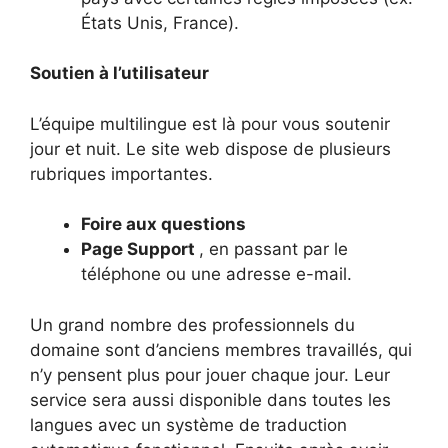
États Unis, France).
Soutien à l’utilisateur
L’équipe multilingue est là pour vous soutenir
jour et nuit. Le site web dispose de plusieurs
rubriques importantes.
Foire aux questions
Page Support
, en passant par le
téléphone ou une adresse e-mail.
Un grand nombre des professionnels du
domaine sont d’anciens membres travaillés, qui
n’y pensent plus pour jouer chaque jour. Leur
service sera aussi disponible dans toutes les
langues avec un système de traduction