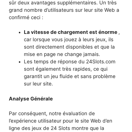
sûr deux avantages supplémentaires. Un très
grand nombre d’utilisateurs sur leur site Web a
confirmé ceci :
La vitesse de chargement est énorme
,
car lorsque vous jouez à leurs jeux, ils
sont directement disponibles et que la
mise en page ne change jamais.
Les temps de réponse du 24Slots.com
sont également très rapides, ce qui
garantit un jeu fluide et sans problème
sur leur site.
Analyse Générale
Par conséquent, notre évaluation de
l’expérience utilisateur pour le site Web d’en
ligne des jeux de 24 Slots montre que la