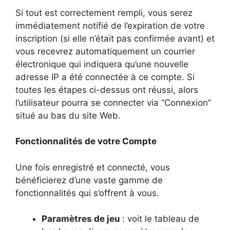
Si tout est correctement rempli, vous serez
immédiatement notifié de l’expiration de votre
inscription (si elle n’était pas confirmée avant) et
vous recevrez automatiquement un courrier
électronique qui indiquera qu’une nouvelle
adresse IP a été connectée à ce compte. Si
toutes les étapes ci-dessus ont réussi, alors
l’utilisateur pourra se connecter via “Connexion”
situé au bas du site Web.
Fonctionnalités de votre Compte
Une fois enregistré et connecté, vous
bénéficierez d’une vaste gamme de
fonctionnalités qui s’offrent à vous.
Paramètres de jeu
: voit le tableau de