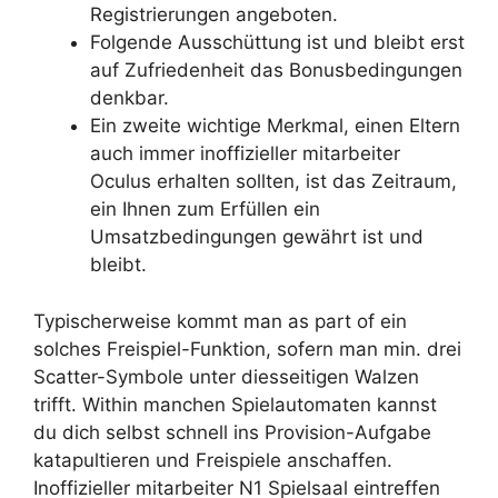
Registrierungen angeboten.
Folgende Ausschüttung ist und bleibt erst
auf Zufriedenheit das Bonusbedingungen
denkbar.
Ein zweite wichtige Merkmal, einen Eltern
auch immer inoffizieller mitarbeiter
Oculus erhalten sollten, ist das Zeitraum,
ein Ihnen zum Erfüllen ein
Umsatzbedingungen gewährt ist und
bleibt.
Typischerweise kommt man as part of ein
solches Freispiel-Funktion, sofern man min. drei
Scatter-Symbole unter diesseitigen Walzen
trifft. Within manchen Spielautomaten kannst
du dich selbst schnell ins Provision-Aufgabe
katapultieren und Freispiele anschaffen.
Inoffizieller mitarbeiter N1 Spielsaal eintreffen