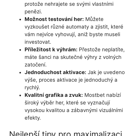
protože nehrajete se svými vlastními
penězi.
Možnost testování her:
Můžete
vyzkoušet různé automaty a zjistit, které
vám nejvíce vyhovují, aniž byste museli
investovat.
Příležitost k výhrám:
Přestože neplatíte,
máte šanci na skutečné výhry z volných
zatočení.
Jednoduchost aktivace:
Jak je uvedeno
výše, proces aktivace je jednoduchý a
rychlý.
Kvalitní grafika a zvuk:
Mostbet nabízí
široký výběr her, které se vyznačují
vysokou kvalitou a zábavnými vizuálními
efekty.
Nejlepší tipy pro maximalizaci