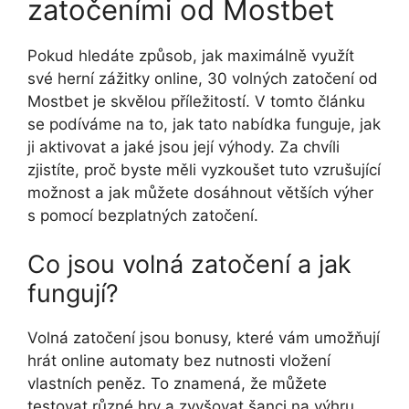
zatočeními od Mostbet
Pokud hledáte způsob, jak maximálně využít
své herní zážitky online, 30 volných zatočení od
Mostbet je skvělou příležitostí. V tomto článku
se podíváme na to, jak tato nabídka funguje, jak
ji aktivovat a jaké jsou její výhody. Za chvíli
zjistíte, proč byste měli vyzkoušet tuto vzrušující
možnost a jak můžete dosáhnout větších výher
s pomocí bezplatných zatočení.
Co jsou volná zatočení a jak
fungují?
Volná zatočení jsou bonusy, které vám umožňují
hrát online automaty bez nutnosti vložení
vlastních peněz. To znamená, že můžete
testovat různé hry a zvyšovat šanci na výhru