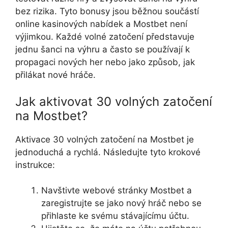
bez rizika. Tyto bonusy jsou běžnou součástí
online kasinových nabídek a Mostbet není
výjimkou. Každé volné zatočení představuje
jednu šanci na výhru a často se používají k
propagaci nových her nebo jako způsob, jak
přilákat nové hráče.
Jak aktivovat 30 volných zatočení
na Mostbet?
Aktivace 30 volných zatočení na Mostbet je
jednoduchá a rychlá. Následujte tyto krokové
instrukce:
Navštivte webové stránky Mostbet a
zaregistrujte se jako nový hráč nebo se
přihlaste ke svému stávajícímu účtu.