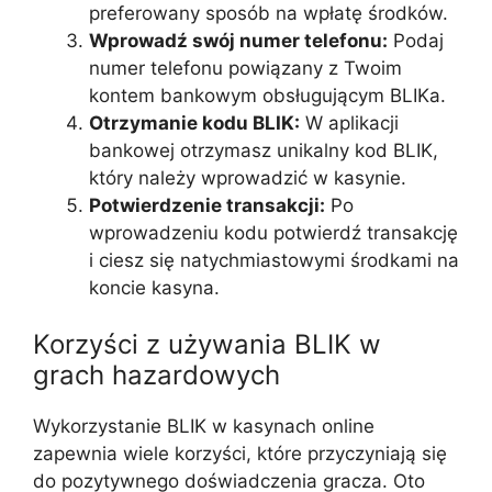
preferowany sposób na wpłatę środków.
Wprowadź swój numer telefonu:
Podaj
numer telefonu powiązany z Twoim
kontem bankowym obsługującym BLIKa.
Otrzymanie kodu BLIK:
W aplikacji
bankowej otrzymasz unikalny kod BLIK,
który należy wprowadzić w kasynie.
Potwierdzenie transakcji:
Po
wprowadzeniu kodu potwierdź transakcję
i ciesz się natychmiastowymi środkami na
koncie kasyna.
Korzyści z używania BLIK w
grach hazardowych
Wykorzystanie BLIK w kasynach online
zapewnia wiele korzyści, które przyczyniają się
do pozytywnego doświadczenia gracza. Oto