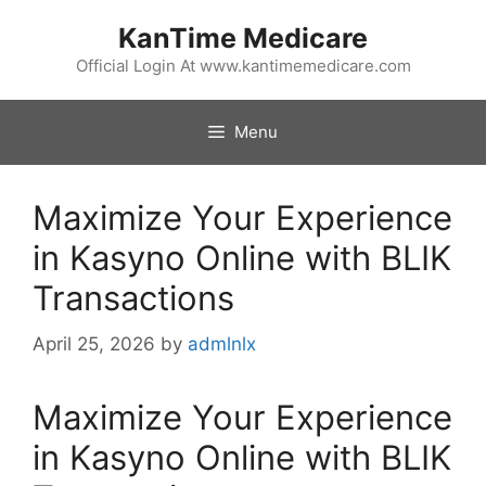
Skip
KanTime Medicare
to
content
Official Login At www.kantimemedicare.com
Menu
Maximize Your Experience
in Kasyno Online with BLIK
Transactions
April 25, 2026
by
admlnlx
Maximize Your Experience
in Kasyno Online with BLIK