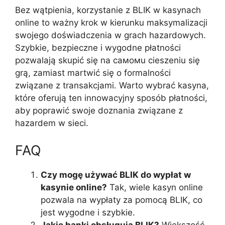
Bez wątpienia, korzystanie z BLIK w kasynach
online to ważny krok w kierunku maksymalizacji
swojego doświadczenia w grach hazardowych.
Szybkie, bezpieczne i wygodne płatności
pozwalają skupić się na самомu cieszeniu się
grą, zamiast martwić się o formalności
związane z transakcjami. Warto wybrać kasyna,
które oferują ten innowacyjny sposób płatności,
aby poprawić swoje doznania związane z
hazardem w sieci.
FAQ
Czy mogę używać BLIK do wypłat w
kasynie online?
Tak, wiele kasyn online
pozwala na wypłaty za pomocą BLIK, co
jest wygodne i szybkie.
Jakie banki obsługują BLIK?
Większość