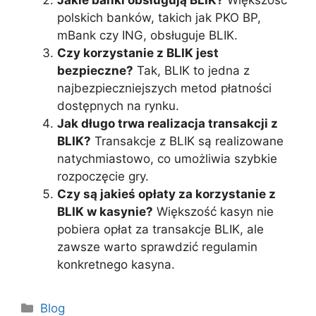
polskich banków, takich jak PKO BP,
mBank czy ING, obsługuje BLIK.
Czy korzystanie z BLIK jest
bezpieczne?
Tak, BLIK to jedna z
najbezpieczniejszych metod płatności
dostępnych na rynku.
Jak długo trwa realizacja transakcji z
BLIK?
Transakcje z BLIK są realizowane
natychmiastowo, co umożliwia szybkie
rozpoczęcie gry.
Czy są jakieś opłaty za korzystanie z
BLIK w kasynie?
Większość kasyn nie
pobiera opłat za transakcje BLIK, ale
zawsze warto sprawdzić regulamin
konkretnego kasyna.
Categories
Blog