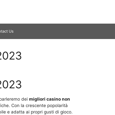
tact Us
 2023
 2023
 parleremo dei
migliori casino non
fiche. Con la crescente popolarità
e e adatta ai propri gusti di gioco.