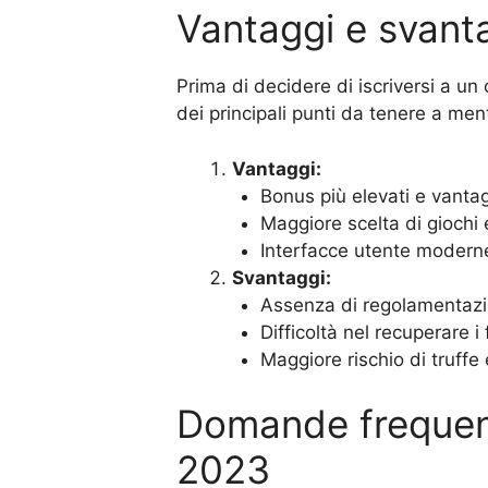
Vantaggi e svant
Prima di decidere di iscriversi a u
dei principali punti da tenere a men
Vantaggi:
Bonus più elevati e vantag
Maggiore scelta di giochi
Interfacce utente moderne 
Svantaggi:
Assenza di regolamentazi
Difficoltà nel recuperare i
Maggiore rischio di truffe e
Domande frequent
2023