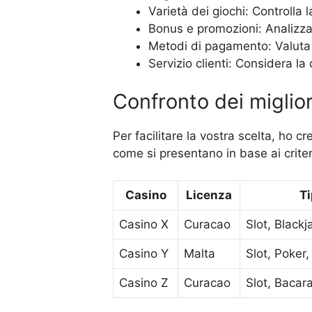
Varietà dei giochi: Controlla l
Bonus e promozioni: Analizza 
Metodi di pagamento: Valuta l
Servizio clienti: Considera la 
Confronto dei miglior
Per facilitare la vostra scelta, ho 
come si presentano in base ai crite
Casino
Licenza
Ti
Casino X
Curacao
Slot, Blackj
Casino Y
Malta
Slot, Poker,
Casino Z
Curacao
Slot, Bacar