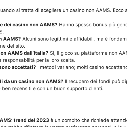
uando si tratta di scegliere un casino non AAMS. Ecco al
ale dei casino non AAMS?
Hanno spesso bonus più gene
S.
non AAMS?
Alcuni sono legittimi e affidabili, ma è fonda
ne del sito.
non AAMS dall’Italia?
Sì, il gioco su piattaforme non AA
responsabilità per la loro scelta.
sono accettati?
I metodi variano; molti casino accettano 
ndi da un casino non AAMS?
Il recupero dei fondi può di
 ben recensiti e con un buon supporto clienti.
AAMS: trend del 2023
è un compito che richiede attenzi