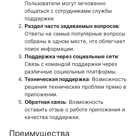
Пользователи могут мгновенно
общаться с сотрудниками службы
поддержки.
Раздел часто задаваемых вопросов
:
Ответы на самые популярные вопросы
собраны в одном месте, что облегчает
поиск информации.
Поддержка через социальные сети
:
Связь с командой поддержки через
различные социальные платформы.
Техническая поддержка
: Возможность
решения технических проблем прямо в
приложении.
Обратная связь
: Возможность
оставить отзыв о работе приложения и
качества поддержки.
Преимущества