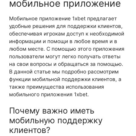
мобильное приложение
Мобильное приложение 1xbet предлагает
удобные решения для поддержки клиентов,
обеспечивая игрокам доступ к необходимой
информации и помощи в любое время и в
любом месте. С помощью этого приложения
пользователи могут легко получать ответы
на свои вопросы и обращаться за помощью.
В данной статье мы подробно рассмотрим
функции мобильной поддержки клиентов, а
также преимущества использования
мобильного приложения 1xbet.
Почему важно иметь
мобильную поддержку
клиентов?