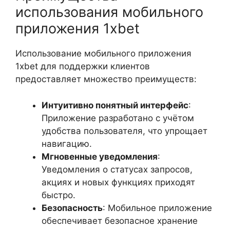
использования мобильного
приложения 1xbet
Использование мобильного приложения
1xbet для поддержки клиентов
предоставляет множество преимуществ:
Интуитивно понятный интерфейс
:
Приложение разработано с учётом
удобства пользователя, что упрощает
навигацию.
Мгновенные уведомления
:
Уведомления о статусах запросов,
акциях и новых функциях приходят
быстро.
Безопасность
: Мобильное приложение
обеспечивает безопасное хранение