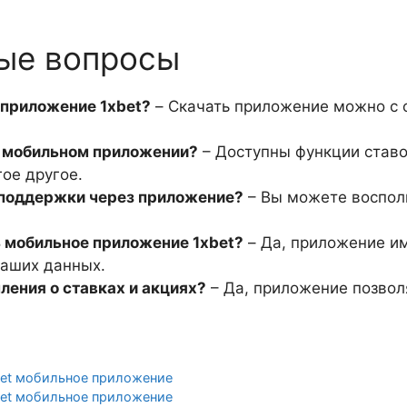
ые вопросы
 приложение 1xbet?
– Скачать приложение можно с о
в мобильном приложении?
– Доступны функции ставо
ое другое.
 поддержки через приложение?
– Вы можете воспол
ь мобильное приложение 1xbet?
– Да, приложение и
ваших данных.
ления о ставках и акциях?
– Да, приложение позвол
bet мобильное приложение
bet мобильное приложение