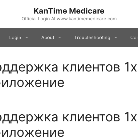
KanTime Medicare
Official Login At www.kantimemedicare.com
Login
About
Troubleshooting
Con
ддержка клиентов 1x
риложение
ддержка клиентов 1x
риложение