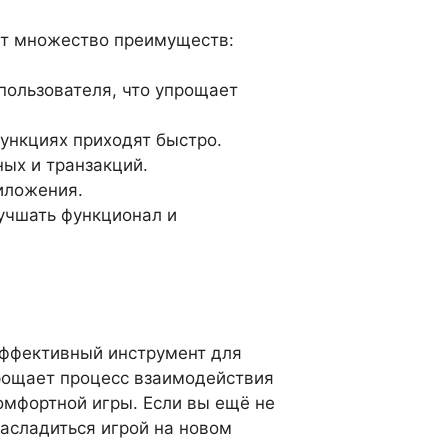
ет множество преимуществ:
пользователя, что упрощает
функциях приходят быстро.
ых и транзакций.
риложения.
лучшать функционал и
эффективный инструмент для
прощает процесс взаимодействия
омфортной игры. Если вы ещё не
асладиться игрой на новом