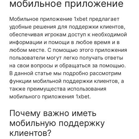
мобильное приложение
Мобильное приложение 1xbet предлагает
удобные решения для поддержки клиентов,
обеспечивая игрокам доступ к необходимой
информации и помощи в любое время и в
любом месте. С помощью этого приложения
пользователи могут легко получать ответы
на свои вопросы и обращаться за помощью.
В данной статье мы подробно рассмотрим
функции мобильной поддержки клиентов, а
также преимущества использования
мобильного приложения 1xbet.
Почему важно иметь
мобильную поддержку
клиентов?