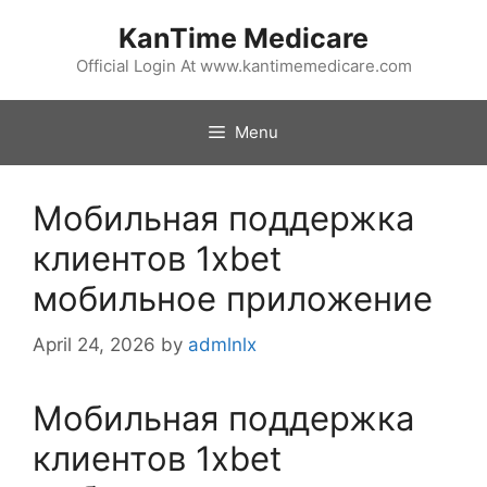
Skip
KanTime Medicare
to
content
Official Login At www.kantimemedicare.com
Menu
Мобильная поддержка
клиентов 1xbet
мобильное приложение
April 24, 2026
by
admlnlx
Мобильная поддержка
клиентов 1xbet