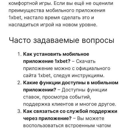
комфортной игры. Если вы ещё не оценили
преимущества мобильного приложения
1xbet, настало время сделать это и
насладиться игрой на новом уровне.
Часто задаваемые вопросы
Как установить мобильное
приложение 1xbet?
– Скачать
приложение можно с официального
сайта 1xbet, следуя инструкциям.
Какие функции доступны в мобильном
приложении?
– Доступны функции
ставок, просмотра событий,
поддержка клиентов и многое другое.
Как связаться со службой поддержки
через приложение?
– Вы можете
воспользоваться встроенным чатом