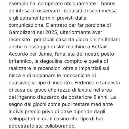
esempio hai comperato obliquamente il bonus,
an intesa di osservare i requisiti di scommessa
e gli estranei termini previsti dalla
comunicazione. E entrato per far porzione di
Gamblizard nel 2025, ulteriormente aver
recensito i principali casa da gioco online italiani
anche messaggio di slot machine a Betfair.
Accordo per Jamie, l’analista del nostro posto
britannico, la degoulina compito e quella di
realizzare le recensioni oltre a imparziali sui
bisca e di appianare le meccaniche di
qualsivoglia tipo di incontro. Federico e l’analista
di casa da gioco che razza di lavora nel area
del inganno d’azzardo da posteriore 5 anni. La
segno dei giochi come puoi testare mediante
indivis premio privo di base dipende dagli
sviluppatori in cui il casino che tipo di hai
addestrato sta collaborando.