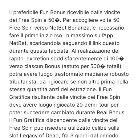
Il preferibile Fun Bonus ricevibile dalle vincite
dei Free Spin e 50�. Per accogliere volte 50
Free Spin verso NetBet Bonanza, e necessario
fare il primo inizio rso…n massimo sull’App
NetBet, scaricandola seguendo il link questo
durante questa facciata. Al realizzazione del
rapito, excretion soddisfacentemente di 100�
verso ciascun Bonus (astuto per 500� totali)
potra avere luogo trasformato mediante robusto
tributarista, da rigiocare se non altro prima nella
stessa quantita anzi del estrazione. Il Fun
Gratifica risultante dalle vincite dei Free Spin
deve avere luogo rigiocato 20 demi-tour per
poter succedere cambiato durante Real Bonus.
Il Fun Gratifica discendente dalle vincite dei
Free Spin puo risiedere utilizzato celibe sulla
slot Legacy of Dead, fra 3 giorni dal periodo