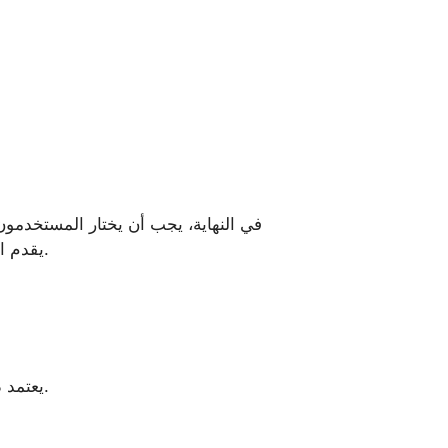
في النهاية، يجب أن يختار المستخدمون 
يقدم الآيفون تجربة استخدام فريدة وأداء موثوق. يجب تقييم الاختيارات بعناية بين الأداء والتكلفة قبل اتخاذ القرار.
يعتمد ذلك على الاحتياجات الفردية للمستخدمين. يوفر كلا الجهازين أداءً ممتازًا مع ميزات خاصة لكل منهما.