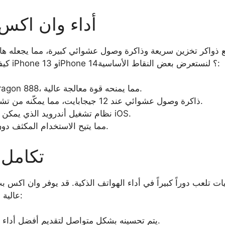
أداء وان اكس 
ذواكر تخزين سريعة وذاكرة وصول عشوائي كبيرة، مما يجعله هاتفً
كيف يقارن هذا الأداء مع هواتف الآيفون مثل iPhone 13 وiPhone 14؟ لنستعرض بعض النقاط الأساسية:
مزود بمعالج Qualcomm Snapdragon 888، مما يمنحه قوة معالجة عالية.
ذاكرة وصول عشوائي عند 12 جيجابايت، مما يمكّنه من تشغيل التطبيقات الثقيلة بشكل فعال.
نظام تشغيل أندرويد الذي يمكن تخصيصه بشكل أكبر مقارنة بنظام iOS.
بطارية تدوم لفترة longer، مما يتيح الاستخدام المكثف دون قيود.
تكامل 
 تلعب دوراً كبيراً في أداء الهواتف الذكية. قد يوفر وان اكس بت أداءً ممتازًا بمع
عالية في إدارة الموارد. هنا بعض النقاط المهمة:
نظام iOS يتم تحسينه بشكل متواصل لتقديم أفضل أداء مع أقل استهلاك للطاقة.