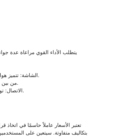
يتطلب الأداء القوي مراعاة عدة جوا
الشاشة: تتميز هواتف الآيفون بشاشات ذات جودة عالية، بينما توفر وان اكس بت شاشات متطورة بمعدل تحديث عالٍ.
الكاميرا: يعد الأداء الفوتوغرافي في iPhone من بين الأفضل، لكن وان اكس بت يظل خيارًا ممتازًا بأداء جيد.
الاتصال: توفر هواتف الآيفون دعمًا تفصيليًا لتقنيات الاتصال المتقدمة، مما يجعل التنقل بين الشبكات أكثر يسرًا.
تعتبر الأسعار عاملاً حاسمًا في اتخاذ ق
بتكاليف متفاوتة. سيتعين على المستخدمين