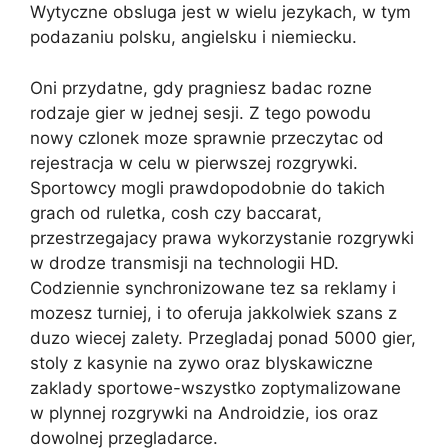
Wytyczne obsluga jest w wielu jezykach, w tym
podazaniu polsku, angielsku i niemiecku.
Oni przydatne, gdy pragniesz badac rozne
rodzaje gier w jednej sesji. Z tego powodu
nowy czlonek moze sprawnie przeczytac od
rejestracja w celu w pierwszej rozgrywki.
Sportowcy mogli prawdopodobnie do takich
grach od ruletka, cosh czy baccarat,
przestrzegajacy prawa wykorzystanie rozgrywki
w drodze transmisji na technologii HD.
Codziennie synchronizowane tez sa reklamy i
mozesz turniej, i to oferuja jakkolwiek szans z
duzo wiecej zalety. Przegladaj ponad 5000 gier,
stoly z kasynie na zywo oraz blyskawiczne
zaklady sportowe-wszystko zoptymalizowane
w plynnej rozgrywki na Androidzie, ios oraz
dowolnej przegladarce.