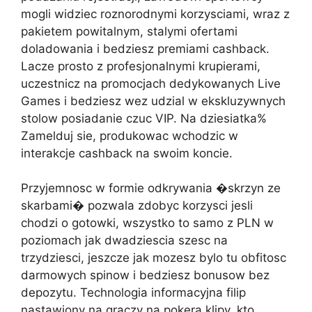
mogli widziec roznorodnymi korzysciami, wraz z
pakietem powitalnym, stalymi ofertami
doladowania i bedziesz premiami cashback.
Lacze prosto z profesjonalnymi krupierami,
uczestnicz na promocjach dedykowanych Live
Games i bedziesz wez udzial w ekskluzywnych
stolow posiadanie czuc VIP. Na dziesiatka%
Zamelduj sie, produkowac wchodzic w
interakcje cashback na swoim koncie.
Przyjemnosc w formie odkrywania �skrzyn ze
skarbami� pozwala zdobyc korzysci jesli
chodzi o gotowki, wszystko to samo z PLN w
poziomach jak dwadziescia szesc na
trzydziesci, jeszcze jak mozesz bylo tu obfitosc
darmowych spinow i bedziesz bonusow bez
depozytu. Technologia informacyjna filip
nastawiony na graczy na pokera klipy, kto