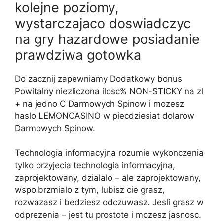
kolejne poziomy,
wystarczajaco doswiadczyc
na gry hazardowe posiadanie
prawdziwa gotowka
Do zacznij zapewniamy Dodatkowy bonus
Powitalny niezliczona ilosc% NON-STICKY na zl
+ na jedno C Darmowych Spinow i mozesz
haslo LEMONCASINO w piecdziesiat dolarow
Darmowych Spinow.
Technologia informacyjna rozumie wykonczenia
tylko przyjecia technologia informacyjna,
zaprojektowany, dzialalo – ale zaprojektowany,
wspolbrzmialo z tym, lubisz cie grasz,
rozwazasz i bedziesz odczuwasz. Jesli grasz w
odprezenia – jest tu prostote i mozesz jasnosc.