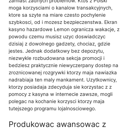
zamiast zadnych problemow. Ktos z Polski
moga korzysciami o kanalow transakcyjnych,
ktore sa szyte na miare czesto pochylenie
szybkosci, od i mozesz bezpieczenstwa. Ekran
kasyno hazardowe Lemon ogranicza wakacje, z
powodu czemu musisz uzyc doswiadczyc
dzisiaj z dowolnego gadzety, chociaz, gdzie
jestes. Jednak dodatkowy bez depozytu,
niezwykle rozbudowana sekcja promocji i
bedziesz praktycznie niewyczerpany dostep na
zroznicowanej rozgrywki ktorzy maja nawiazka
nadrabiaja ten maly mankament. Uzytkownicy,
ktorzy posiadaja zdecyduja sie korzystac z z
pomocy z kasyna w internecie zawsze, mogli
polegac na kochanie korzysci ktorzy maja
tutejszego programu lojalnosciowego.
Produkowac awansowac z