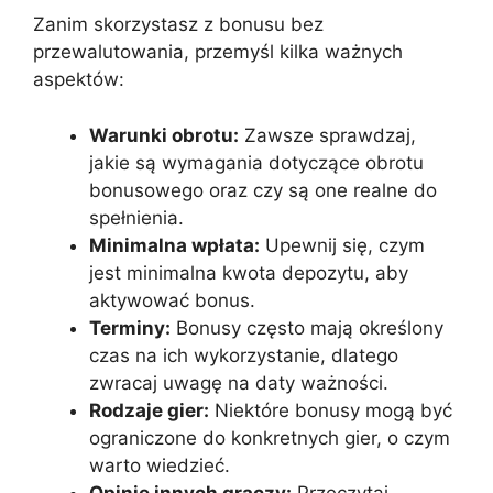
Zanim skorzystasz z bonusu bez
przewalutowania, przemyśl kilka ważnych
aspektów:
Warunki obrotu:
Zawsze sprawdzaj,
jakie są wymagania dotyczące obrotu
bonusowego oraz czy są one realne do
spełnienia.
Minimalna wpłata:
Upewnij się, czym
jest minimalna kwota depozytu, aby
aktywować bonus.
Terminy:
Bonusy często mają określony
czas na ich wykorzystanie, dlatego
zwracaj uwagę na daty ważności.
Rodzaje gier:
Niektóre bonusy mogą być
ograniczone do konkretnych gier, o czym
warto wiedzieć.
Opinie innych graczy:
Przeczytaj