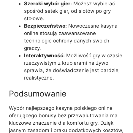
Szeroki wybór gier:
Możesz wybierać
spośród setek gier, od slotów po gry
stołowe.
Bezpieczeństwo:
Nowoczesne kasyna
online stosują zaawansowane
technologie ochrony danych swoich
graczy.
Interaktywność:
Możliwość gry w czasie
rzeczywistym z krupierami na żywo
sprawia, że doświadczenie jest bardziej
realistyczne.
Podsumowanie
Wybór najlepszego kasyna polskiego online
oferującego bonusy bez przewalutowania ma
kluczowe znaczenie dla komfortu gry. Dzięki
jasnym zasadom i braku dodatkowych kosztów,