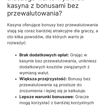
kasyna z bonusami bez
przewalutowania?
Kasyna oferujące bonusy bez przewalutowania
stają się coraz bardziej atrakcyjne dla graczy, a
oto kilka powodów, dla których warto je
rozważyć:
Brak dodatkowych opłat:
Grając w
kasynie bez przewalutowania, unikniesz
dodatkowych kosztów związanych z
wymianą walut.
Większa przejrzystość:
Bonusy bez
przewalutowania są prostsze do
zrozumienia i lepiej się je kalkuluje.
Lepsze warunki bonusowe:
Gracze
mogą korzystać z bardziej korzystnych