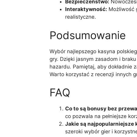
Bezpieczeństwo:
Nowoczesne
Interaktywność:
Możliwość g
realistyczne.
Podsumowanie
Wybór najlepszego kasyna polskieg
gry. Dzięki jasnym zasadom i brak
hazardu. Pamiętaj, aby dokładnie 
Warto korzystać z recenzji innych g
FAQ
Co to są bonusy bez przew
co pozwala na pełniejsze ko
Jakie są najpopularniejsze 
szeroki wybór gier i korzystn