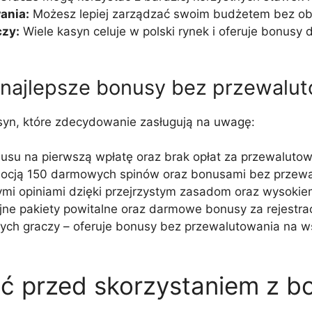
ania:
Możesz lepiej zarządzać swoim budżetem bez o
czy:
Wiele kasyn celuje w polski rynek i oferuje bonus
ą najlepsze bonusy bez przewalu
asyn, które zdecydowanie zasługują na uwagę:
su na pierwszą wpłatę oraz brak opłat za przewalutow
ocją 150 darmowych spinów oraz bonusami bez przewa
ymi opiniami dzięki przejrzystym zasadom oraz wysoki
jne pakiety powitalne oraz darmowe bonusy za rejestr
nych graczy – oferuje bonusy bez przewalutowania na w
ć przed skorzystaniem z b