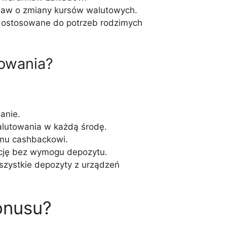
baw o zmiany kursów walutowych.
y dostosowane do potrzeb rodzimych
towania?
anie.
lutowania w każdą środę.
emu cashbackowi.
ację bez wymogu depozytu.
szystkie depozyty z urządzeń
onusu?