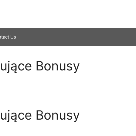
tact Us
rujące Bonusy
rujące Bonusy