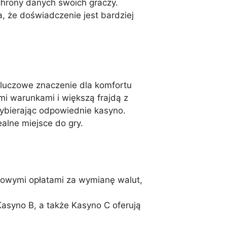
hrony danych swoich graczy.
, że doświadczenie jest bardziej
kluczowe znaczenie dla komfortu
i warunkami i większą frajdą z
wybierając odpowiednie kasyno.
ealne miejsce do gry.
tkowymi opłatami za wymianę walut,
Kasyno B, a także Kasyno C oferują