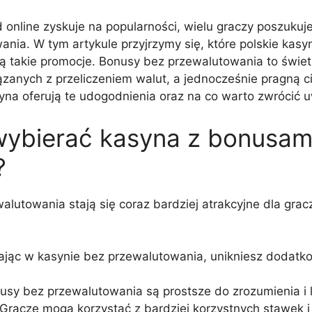
 online zyskuje na popularności, wielu graczy poszukuje
ia. W tym artykule przyjrzymy się, które polskie kasyn
zą takie promocje. Bonusy bez przewalutowania to świetn
anych z przeliczeniem walut, a jednocześnie pragną ci
yna oferują te udogodnienia oraz na co warto zwrócić 
wybierać kasyna z bonusam
?
lutowania stają się coraz bardziej atrakcyjne dla gracz
jąc w kasynie bez przewalutowania, unikniesz dodatk
sy bez przewalutowania są prostsze do zrozumienia i lep
Gracze mogą korzystać z bardziej korzystnych stawek 