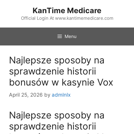
Skip
KanTime Medicare
to
content
Official Login At www.kantimemedicare.com
Menu
Najlepsze sposoby na
sprawdzenie historii
bonusów w kasynie Vox
April 25, 2026
by
admlnlx
Najlepsze sposoby na
sprawdzenie historii