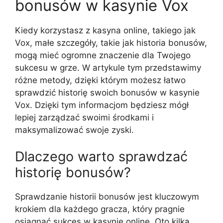
bonusów w kasynie Vox
Kiedy korzystasz z kasyna online, takiego jak
Vox, małe szczegóły, takie jak historia bonusów,
mogą mieć ogromne znaczenie dla Twojego
sukcesu w grze. W artykule tym przedstawimy
różne metody, dzięki którym możesz łatwo
sprawdzić historię swoich bonusów w kasynie
Vox. Dzięki tym informacjom będziesz mógł
lepiej zarządzać swoimi środkami i
maksymalizować swoje zyski.
Dlaczego warto sprawdzać
historię bonusów?
Sprawdzanie historii bonusów jest kluczowym
krokiem dla każdego gracza, który pragnie
osiągnąć sukces w kasynie online. Oto kilka