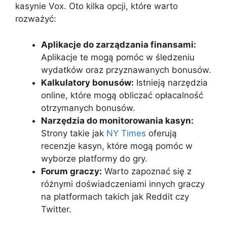
kasynie Vox. Oto kilka opcji, które warto
rozważyć:
Aplikacje do zarządzania finansami:
Aplikacje te mogą pomóc w śledzeniu
wydatków oraz przyznawanych bonusów.
Kalkulatory bonusów:
Istnieją narzędzia
online, które mogą obliczać opłacalność
otrzymanych bonusów.
Narzędzia do monitorowania kasyn:
Strony takie jak
NY Times
oferują
recenzje kasyn, które mogą pomóc w
wyborze platformy do gry.
Forum graczy:
Warto zapoznać się z
różnymi doświadczeniami innych graczy
na platformach takich jak Reddit czy
Twitter.