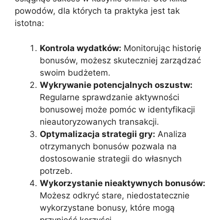
powodów, dla których ta praktyka jest tak
istotna:
Kontrola wydatków:
Monitorując historię
bonusów, możesz skuteczniej zarządzać
swoim budżetem.
Wykrywanie potencjalnych oszustw:
Regularne sprawdzanie aktywności
bonusowej może pomóc w identyfikacji
nieautoryzowanych transakcji.
Optymalizacja strategii gry:
Analiza
otrzymanych bonusów pozwala na
dostosowanie strategii do własnych
potrzeb.
Wykorzystanie nieaktywnych bonusów:
Możesz odkryć stare, niedostatecznie
wykorzystane bonusy, które mogą
przynieść korzyści.