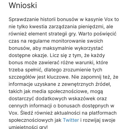
Wnioski
Sprawdzanie historii bonusów w kasynie Vox to
nie tylko kwestia zarządzania pieniędzmi, ale
również element strategii gry. Warto poświęcić
czas na regularne monitorowanie swoich
bonusów, aby maksymalnie wykorzystać
dostępne okazje. Licz się z tym, że każdy
bonus może zawierać różne warunki, które
trzeba spełnić, dlatego zrozumienie tych
szczegółów jest kluczowe. Nie zapomnij też, że
informacje uzyskane z zewnętrznych źródeł,
takich jak media społecznościowe, mogą
dostarczyć dodatkowych wskazówek oraz
cennych informacji o bonusach dostępnych w
Vox. Śledź również aktualności na platformach
społecznościowych jak
Twitter
i rozwijaj swoje
umiejętności gry!