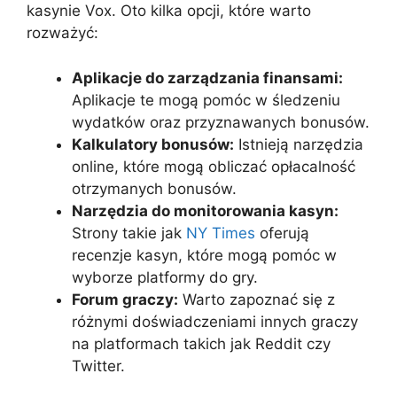
kasynie Vox. Oto kilka opcji, które warto
rozważyć:
Aplikacje do zarządzania finansami:
Aplikacje te mogą pomóc w śledzeniu
wydatków oraz przyznawanych bonusów.
Kalkulatory bonusów:
Istnieją narzędzia
online, które mogą obliczać opłacalność
otrzymanych bonusów.
Narzędzia do monitorowania kasyn:
Strony takie jak
NY Times
oferują
recenzje kasyn, które mogą pomóc w
wyborze platformy do gry.
Forum graczy:
Warto zapoznać się z
różnymi doświadczeniami innych graczy
na platformach takich jak Reddit czy
Twitter.