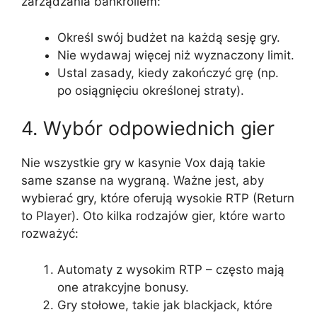
zarządzania bankrollem:
Określ swój budżet na każdą sesję gry.
Nie wydawaj więcej niż wyznaczony limit.
Ustal zasady, kiedy zakończyć grę (np.
po osiągnięciu określonej straty).
4. Wybór odpowiednich gier
Nie wszystkie gry w kasynie Vox dają takie
same szanse na wygraną. Ważne jest, aby
wybierać gry, które oferują wysokie RTP (Return
to Player). Oto kilka rodzajów gier, które warto
rozważyć:
Automaty z wysokim RTP – często mają
one atrakcyjne bonusy.
Gry stołowe, takie jak blackjack, które