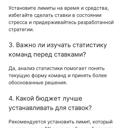
Установите лимиты на время и средства,
избегайте сделать ставки в состоянии
стресса и придерживайтесь разработанной
стратегии.
3. Важно ли изучать статистику
команд перед ставками?
Да, анализ статистики помогает понять
текущую форму команд и принять более
обоснованные решения.
4. Какой бюджет лучше
устанавливать для ставок?
Рекомендуется установить лимит, который