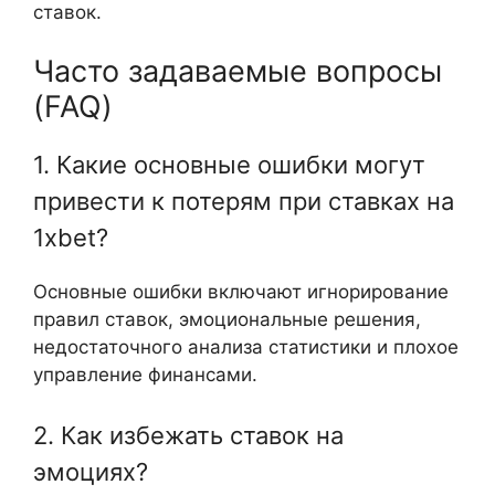
ставок.
Часто задаваемые вопросы
(FAQ)
1. Какие основные ошибки могут
привести к потерям при ставках на
1xbet?
Основные ошибки включают игнорирование
правил ставок, эмоциональные решения,
недостаточного анализа статистики и плохое
управление финансами.
2. Как избежать ставок на
эмоциях?