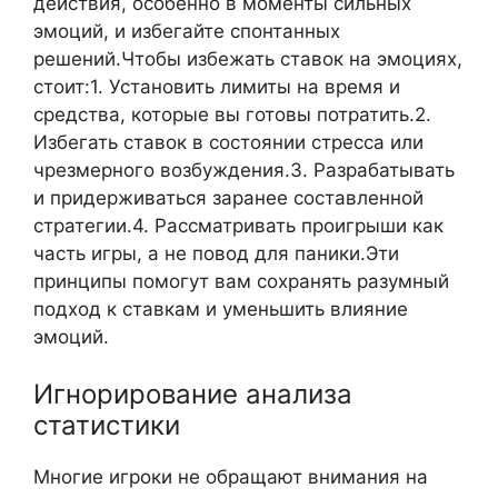
действия, особенно в моменты сильных
эмоций, и избегайте спонтанных
решений.Чтобы избежать ставок на эмоциях,
стоит:1. Установить лимиты на время и
средства, которые вы готовы потратить.2.
Избегать ставок в состоянии стресса или
чрезмерного возбуждения.3. Разрабатывать
и придерживаться заранее составленной
стратегии.4. Рассматривать проигрыши как
часть игры, а не повод для паники.Эти
принципы помогут вам сохранять разумный
подход к ставкам и уменьшить влияние
эмоций.
Игнорирование анализа
статистики
Многие игроки не обращают внимания на