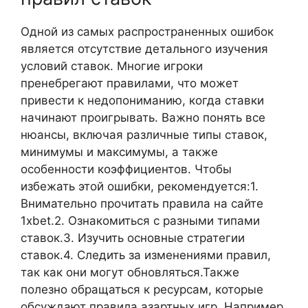
Одной из самых распространенных ошибок
является отсутствие детального изучения
условий ставок. Многие игроки
пренебрегают правилами, что может
привести к недопониманию, когда ставки
начинают проигрывать. Важно понять все
нюансы, включая различные типы ставок,
минимумы и максимумы, а также
особенности коэффициентов. Чтобы
избежать этой ошибки, рекомендуется:1.
Внимательно прочитать правила на сайте
1xbet.2. Ознакомиться с разными типами
ставок.3. Изучить основные стратегии
ставок.4. Следить за изменениями правил,
так как они могут обновляться.Также
полезно обращаться к ресурсам, которые
обсуждают правила азартных игр. Например,