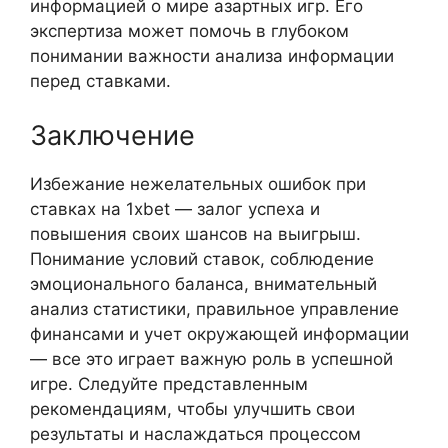
информацией о мире азартных игр. Его
экспертиза может помочь в глубоком
понимании важности анализа информации
перед ставками.
Заключение
Избежание нежелательных ошибок при
ставках на 1xbet — залог успеха и
повышения своих шансов на выигрыш.
Понимание условий ставок, соблюдение
эмоционального баланса, внимательный
анализ статистики, правильное управление
финансами и учет окружающей информации
— все это играет важную роль в успешной
игре. Следуйте представленным
рекомендациям, чтобы улучшить свои
результаты и наслаждаться процессом