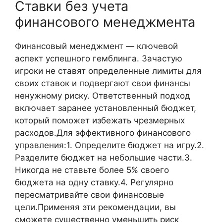
Ставки без учета
финансового менеджмента
Финансовый менеджмент — ключевой
аспект успешного гемблинга. Зачастую
игроки не ставят определенные лимиты для
своих ставок и подвергают свои финансы
ненужному риску. Ответственный подход
включает заранее установленный бюджет,
который поможет избежать чрезмерных
расходов.Для эффективного финансового
управления:1. Определите бюджет на игру.2.
Разделите бюджет на небольшие части.3.
Никогда не ставьте более 5% своего
бюджета на одну ставку.4. Регулярно
пересматривайте свои финансовые
цели.Применяя эти рекомендации, вы
сможете существенно уменьшить риск