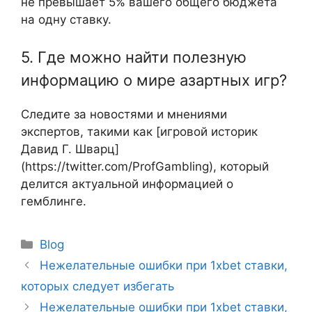
не превышает 5% вашего общего бюджета
на одну ставку.
5. Где можно найти полезную
информацию о мире азартных игр?
Следите за новостями и мнениями
экспертов, такими как [игровой историк
Давид Г. Шварц]
(https://twitter.com/ProfGambling), который
делится актуальной информацией о
гемблинге.
Categories
Blog
Нежелательные ошибки при 1xbet ставки,
которых следует избегать
Нежелательные ошибки при 1xbet ставки,