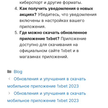
киберспорт и другие форматы.
Как получить уведомления о новых
акциях?
Убедитесь, что уведомления
включены в настройках вашего
приложения.
Где можно скачать обновленное
приложение 1xbet?
Приложение
доступно для скачивания на
официальном сайте 1xbet и в
магазинах приложений.
Categories
Blog
Обновления и улучшения в скачать
мобильное приложение 1xbet 2023
Обновления и улучшения в скачать
мобильное приложение 1xbet 2023