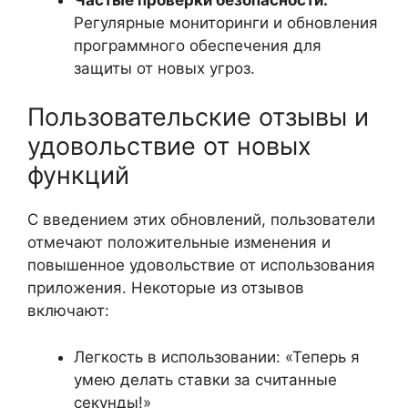
Регулярные мониторинги и обновления
программного обеспечения для
защиты от новых угроз.
Пользовательские отзывы и
удовольствие от новых
функций
С введением этих обновлений, пользователи
отмечают положительные изменения и
повышенное удовольствие от использования
приложения. Некоторые из отзывов
включают:
Легкость в использовании: «Теперь я
умею делать ставки за считанные
секунды!»