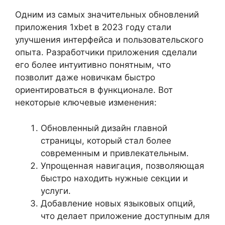
Одним из самых значительных обновлений
приложения 1xbet в 2023 году стали
улучшения интерфейса и пользовательского
опыта. Разработчики приложения сделали
его более интуитивно понятным, что
позволит даже новичкам быстро
ориентироваться в функционале. Вот
некоторые ключевые изменения:
Обновленный дизайн главной
страницы, который стал более
современным и привлекательным.
Упрощенная навигация, позволяющая
быстро находить нужные секции и
услуги.
Добавление новых языковых опций,
что делает приложение доступным для