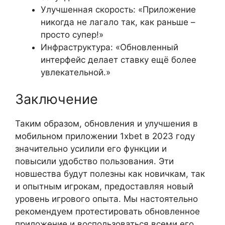
Улучшенная скорость: «Приложение
никогда не лагало так, как раньше –
просто супер!»
Инфраструктура: «Обновленный
интерфейс делает ставку ещё более
увлекательной.»
Заключение
Таким образом, обновления и улучшения в
мобильном приложении 1xbet в 2023 году
значительно усилили его функции и
повысили удобство пользования. Эти
новшества будут полезны как новичкам, так
и опытным игрокам, предоставляя новый
уровень игрового опыта. Мы настоятельно
рекомендуем протестировать обновленное
приложение и воспользоваться всеми его