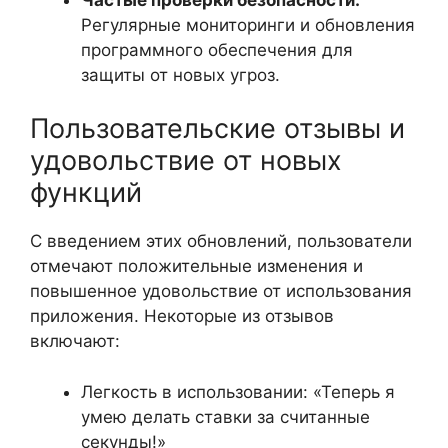
Регулярные мониторинги и обновления
программного обеспечения для
защиты от новых угроз.
Пользовательские отзывы и
удовольствие от новых
функций
С введением этих обновлений, пользователи
отмечают положительные изменения и
повышенное удовольствие от использования
приложения. Некоторые из отзывов
включают:
Легкость в использовании: «Теперь я
умею делать ставки за считанные
секунды!»