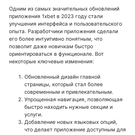
Одним из самых значительных обновлений
приложения 1xbet в 2023 году стали
улучшения интерфейса и пользовательского
опыта. Разработчики приложения сделали
его более интуитивно понятным, что
позволит даже новичкам быстро
ориентироваться в функционале. Вот
некоторые ключевые изменения:
Обновленный дизайн главной
страницы, который стал более
современным и привлекательным.
Упрощенная навигация, позволяющая
быстро находить нужные секции и
услуги.
Добавление новых языковых опций,
что делает приложение доступным для