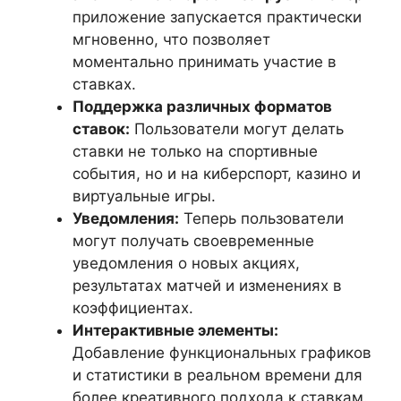
приложение запускается практически
мгновенно, что позволяет
моментально принимать участие в
ставках.
Поддержка различных форматов
ставок:
Пользователи могут делать
ставки не только на спортивные
события, но и на киберспорт, казино и
виртуальные игры.
Уведомления:
Теперь пользователи
могут получать своевременные
уведомления о новых акциях,
результатах матчей и изменениях в
коэффициентах.
Интерактивные элементы:
Добавление функциональных графиков
и статистики в реальном времени для
более креативного подхода к ставкам.