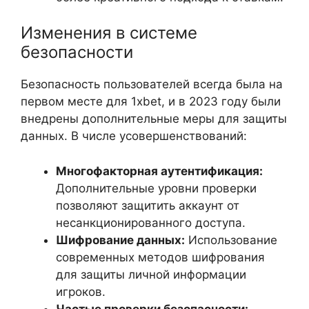
Изменения в системе
безопасности
Безопасность пользователей всегда была на
первом месте для 1xbet, и в 2023 году были
внедрены дополнительные меры для защиты
данных. В числе усовершенствований:
Многофакторная аутентификация:
Дополнительные уровни проверки
позволяют защитить аккаунт от
несанкционированного доступа.
Шифрование данных:
Использование
современных методов шифрования
для защиты личной информации
игроков.
Частые проверки безопасности: