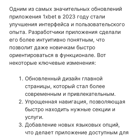
Одним из самых значительных обновлений
приложения 1xbet в 2023 году стали
улучшения интерфейса и пользовательского
опыта. Разработчики приложения сделали
его более интуитивно понятным, что
позволит даже новичкам быстро
ориентироваться в функционале. Вот
некоторые ключевые изменения:
Обновленный дизайн главной
страницы, который стал более
современным и привлекательным.
Упрощенная навигация, позволяющая
быстро находить нужные секции и
услуги.
Добавление новых языковых опций,
что делает приложение доступным для