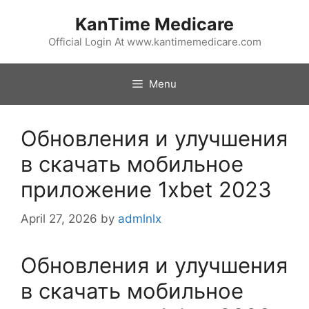
Skip
KanTime Medicare
to
content
Official Login At www.kantimemedicare.com
Menu
Обновления и улучшения
в скачать мобильное
приложение 1xbet 2023
April 27, 2026
by
admlnlx
Обновления и улучшения
в скачать мобильное