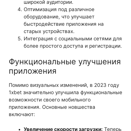
широкой аудитории.
Оптимизация под различное
оборудование, что улучшает
быстродействие приложения на
старых устройствах.
Интеграция с социальными сетями для
более простого доступа и регистрации.
Функциональные улучшения
приложения
Помимо визуальных изменений, в 2023 году
1xbet значительно улучшила функциональные
возможности своего мобильного
приложения. Основные новшества
включают:
Увеличение скорости загрузки:
Теперь