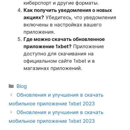
киберспорт и другие форматы.
Как получить уведомления о новых
акциях?
Убедитесь, что уведомления
включены в настройках вашего
приложения.
Где можно скачать обновленное
приложение 1xbet?
Приложение
доступно для скачивания на
официальном сайте 1xbet и в
магазинах приложений.
Categories
Blog
Обновления и улучшения в скачать
мобильное приложение 1xbet 2023
Обновления и улучшения в скачать
мобильное приложение 1xbet 2023