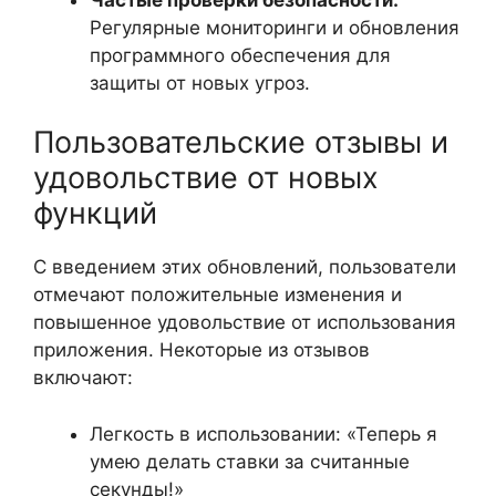
Регулярные мониторинги и обновления
программного обеспечения для
защиты от новых угроз.
Пользовательские отзывы и
удовольствие от новых
функций
С введением этих обновлений, пользователи
отмечают положительные изменения и
повышенное удовольствие от использования
приложения. Некоторые из отзывов
включают:
Легкость в использовании: «Теперь я
умею делать ставки за считанные
секунды!»