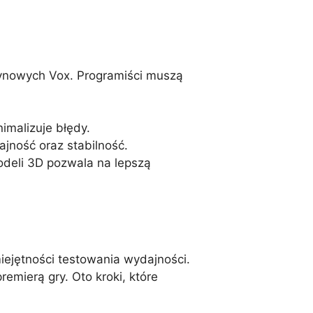
synowych Vox. Programiści muszą
imalizuje błędy.
ajność oraz stabilność.
modeli 3D pozwala na lepszą
iejętności testowania wydajności.
emierą gry. Oto kroki, które