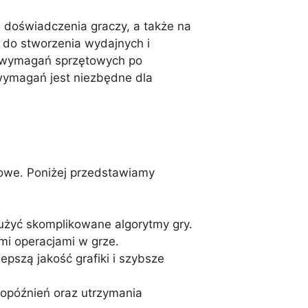
 doświadczenia graczy, a także na
 do stworzenia wydajnych i
h wymagań sprzętowych po
wymagań jest niezbędne dla
towe. Poniżej przedstawiamy
użyć skomplikowane algorytmy gry.
i operacjami w grze.
pszą jakość grafiki i szybsze
opóźnień oraz utrzymania