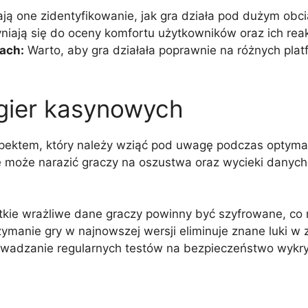
ją one zidentyfikowanie, jak gra działa pod dużym obc
niają się do oceny komfortu użytkowników oraz ich reakc
ach:
Warto, aby gra działała poprawnie na różnych pla
gier kasynowych
ektem, który należy wziąć pod uwagę podczas optymali
oże narazić graczy na oszustwa oraz wycieki danych. 
kie wrażliwe dane graczy powinny być szyfrowane, co mi
ymanie gry w najnowszej wersji eliminuje znane luki w
wadzanie regularnych testów na bezpieczeństwo wykryw