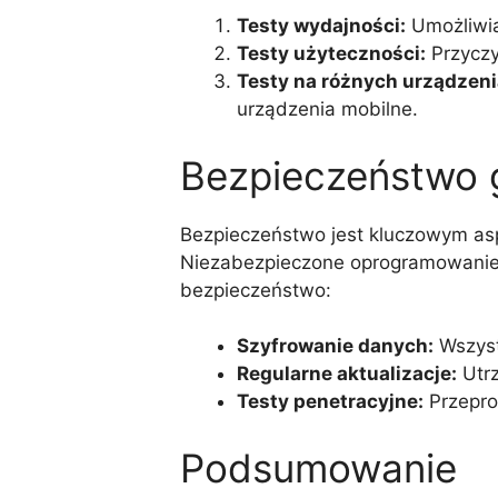
Testy wydajności:
Umożliwia
Testy użyteczności:
Przyczy
Testy na różnych urządzeni
urządzenia mobilne.
Bezpieczeństwo 
Bezpieczeństwo jest kluczowym asp
Niezabezpieczone oprogramowanie m
bezpieczeństwo:
Szyfrowanie danych:
Wszyst
Regularne aktualizacje:
Utrz
Testy penetracyjne:
Przepro
Podsumowanie