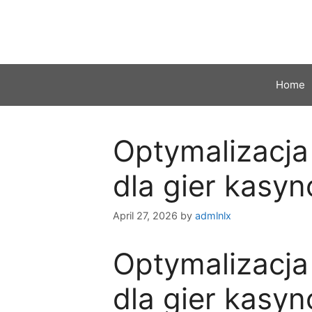
Skip
to
content
Home
Optymalizacja
dla gier kasy
April 27, 2026
by
admlnlx
Optymalizacja
dla gier kasy