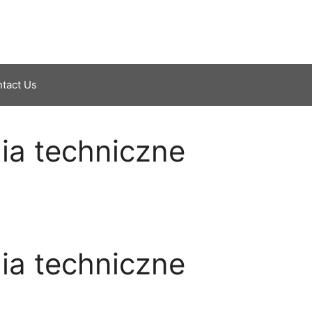
tact Us
ia techniczne
ia techniczne