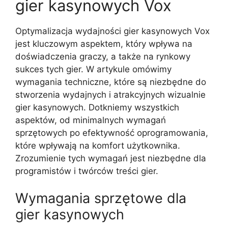
gier kasynowych Vox
Optymalizacja wydajności gier kasynowych Vox
jest kluczowym aspektem, który wpływa na
doświadczenia graczy, a także na rynkowy
sukces tych gier. W artykule omówimy
wymagania techniczne, które są niezbędne do
stworzenia wydajnych i atrakcyjnych wizualnie
gier kasynowych. Dotkniemy wszystkich
aspektów, od minimalnych wymagań
sprzętowych po efektywność oprogramowania,
które wpływają na komfort użytkownika.
Zrozumienie tych wymagań jest niezbędne dla
programistów i twórców treści gier.
Wymagania sprzętowe dla
gier kasynowych