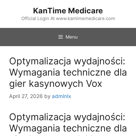
Skip
KanTime Medicare
to
content
Official Login At www.kantimemedicare.com
Menu
Optymalizacja wydajności:
Wymagania techniczne dla
gier kasynowych Vox
April 27, 2026
by
admlnlx
Optymalizacja wydajności:
Wymagania techniczne dla