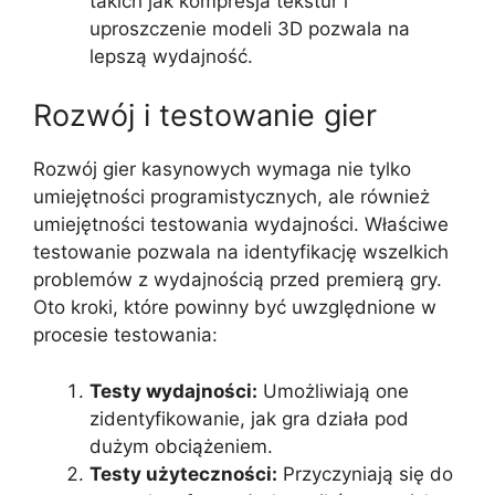
takich jak kompresja tekstur i
uproszczenie modeli 3D pozwala na
lepszą wydajność.
Rozwój i testowanie gier
Rozwój gier kasynowych wymaga nie tylko
umiejętności programistycznych, ale również
umiejętności testowania wydajności. Właściwe
testowanie pozwala na identyfikację wszelkich
problemów z wydajnością przed premierą gry.
Oto kroki, które powinny być uwzględnione w
procesie testowania:
Testy wydajności:
Umożliwiają one
zidentyfikowanie, jak gra działa pod
dużym obciążeniem.
Testy użyteczności:
Przyczyniają się do