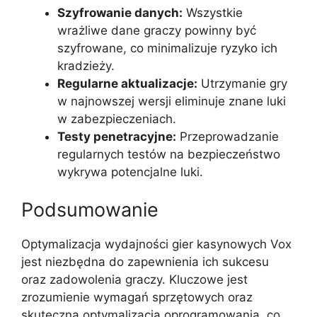
Szyfrowanie danych:
Wszystkie
wrażliwe dane graczy powinny być
szyfrowane, co minimalizuje ryzyko ich
kradzieży.
Regularne aktualizacje:
Utrzymanie gry
w najnowszej wersji eliminuje znane luki
w zabezpieczeniach.
Testy penetracyjne:
Przeprowadzanie
regularnych testów na bezpieczeństwo
wykrywa potencjalne luki.
Podsumowanie
Optymalizacja wydajności gier kasynowych Vox
jest niezbędna do zapewnienia ich sukcesu
oraz zadowolenia graczy. Kluczowe jest
zrozumienie wymagań sprzętowych oraz
skuteczna optymalizacja oprogramowania, co