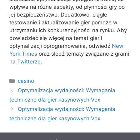
wpływa na różne aspekty, od płynności gry po
jej bezpieczeństwo. Dodatkowo, ciągłe
testowanie i aktualizowanie gier pomoże w
utrzymaniu ich konkurencyjności na rynku. Aby
dowiedzieć się więcej na temat gier i
optymalizacji oprogramowania, odwiedź
New
York Times
oraz śledź tematy związane z grami
na
Twitterze
.
Categories
casino
Optymalizacja wydajności: Wymagania
techniczne dla gier kasynowych Vox
Optymalizacja wydajności: Wymagania
techniczne dla gier kasynowych Vox