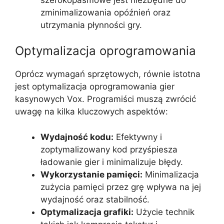
zminimalizowania opóźnień oraz
utrzymania płynności gry.
Optymalizacja oprogramowania
Oprócz wymagań sprzętowych, równie istotna
jest optymalizacja oprogramowania gier
kasynowych Vox. Programiści muszą zwrócić
uwagę na kilka kluczowych aspektów:
Wydajność kodu:
Efektywny i
zoptymalizowany kod przyśpiesza
ładowanie gier i minimalizuje błędy.
Wykorzystanie pamięci:
Minimalizacja
zużycia pamięci przez grę wpływa na jej
wydajność oraz stabilność.
Optymalizacja grafiki:
Użycie technik