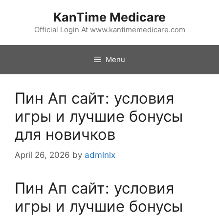
Skip
KanTime Medicare
to
content
Official Login At www.kantimemedicare.com
Menu
Пин Ап сайт: условия
игры и лучшие бонусы
для новичков
April 26, 2026
by
admlnlx
Пин Ап сайт: условия
игры и лучшие бонусы