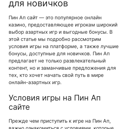
для новичков
Пин Ап сайт — это популярное онлайн
казино, предоставляющее игрокам широкий
выбор азартных игр и выгодные бонусы. В
этой статье мы подробно рассмотрим
условия игры на платформе, а также лучшие
бонусы, доступные для новичков. Пин Ап
предлагает не только развлекательный
контент, но и заманчивые предложения для
тех, кто хочет начать свой путь в мире
онлайн-азартных игр.
Условия игры на Пин Ап
сайте
Прежде чем приступить к игре на Пин Ап,
важно ознакомиться с условиями, которые