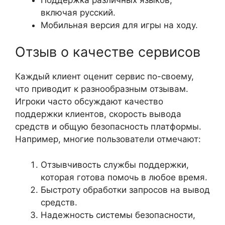
включая русский.
Мобильная версия для игры на ходу.
Отзыв о качестве сервисов
Каждый клиент оценит сервис по-своему,
что приводит к разнообразным отзывам.
Игроки часто обсуждают качество
поддержки клиентов, скорость вывода
средств и общую безопасность платформы.
Например, многие пользователи отмечают:
Отзывчивость службы поддержки,
которая готова помочь в любое время.
Быстроту обработки запросов на вывод
средств.
Надежность системы безопасности,