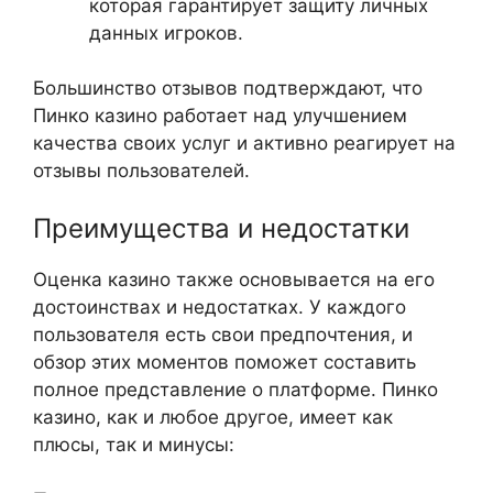
которая гарантирует защиту личных
данных игроков.
Большинство отзывов подтверждают, что
Пинко казино работает над улучшением
качества своих услуг и активно реагирует на
отзывы пользователей.
Преимущества и недостатки
Оценка казино также основывается на его
достоинствах и недостатках. У каждого
пользователя есть свои предпочтения, и
обзор этих моментов поможет составить
полное представление о платформе. Пинко
казино, как и любое другое, имеет как
плюсы, так и минусы: