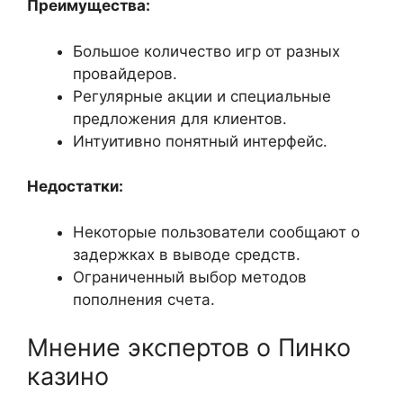
Преимущества:
Большое количество игр от разных
провайдеров.
Регулярные акции и специальные
предложения для клиентов.
Интуитивно понятный интерфейс.
Недостатки:
Некоторые пользователи сообщают о
задержках в выводе средств.
Ограниченный выбор методов
пополнения счета.
Мнение экспертов о Пинко
казино