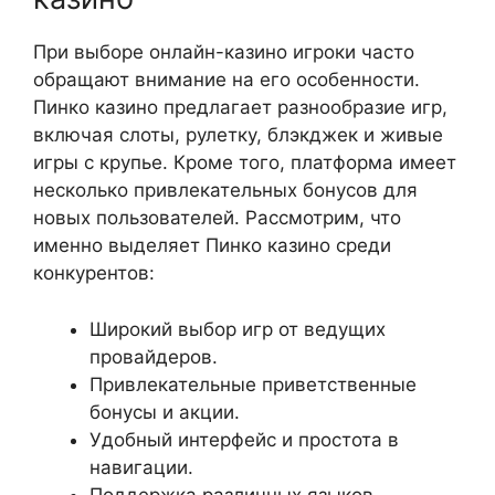
При выборе онлайн-казино игроки часто
обращают внимание на его особенности.
Пинко казино предлагает разнообразие игр,
включая слоты, рулетку, блэкджек и живые
игры с крупье. Кроме того, платформа имеет
несколько привлекательных бонусов для
новых пользователей. Рассмотрим, что
именно выделяет Пинко казино среди
конкурентов:
Широкий выбор игр от ведущих
провайдеров.
Привлекательные приветственные
бонусы и акции.
Удобный интерфейс и простота в
навигации.
Поддержка различных языков,