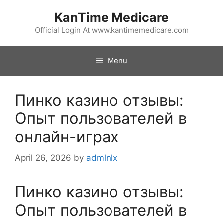
Skip
KanTime Medicare
to
content
Official Login At www.kantimemedicare.com
Menu
Пинко казино отзывы:
Опыт пользователей в
онлайн-играх
April 26, 2026
by
admlnlx
Пинко казино отзывы:
Опыт пользователей в