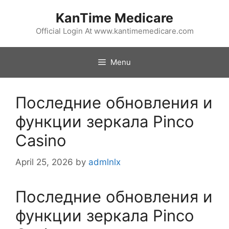
Skip
KanTime Medicare
to
content
Official Login At www.kantimemedicare.com
Menu
Последние обновления и
функции зеркала Pinco
Casino
April 25, 2026
by
admlnlx
Последние обновления и
функции зеркала Pinco