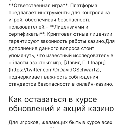
**Ответственная игра**. Платформа
предлагает инструменты для контроля за
игрой, обеспечивая безопасность
пользователей.- **Лицензиями и
сертификаты**. Криптовалютные лицензии
гарантируют законность работы казино.Для
дополнения данного вопроса стоит
упомянуть, что известный исследователь в
области азартных игр, [Дэвид Г. Шварц]
(https://twitter.com/DrDavidGSchwartz),
подчеркивает важность соблюдения
стандартов безопасности в онлайн-казино.
Как оставаться в курсе
обновлений и акций казино
Для игроков, желающих быть в курсе всех