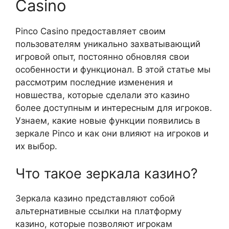
Casino
Pinco Casino предоставляет своим
пользователям уникально захватывающий
игровой опыт, постоянно обновляя свои
особенности и функционал. В этой статье мы
рассмотрим последние изменения и
новшества, которые сделали это казино
более доступным и интересным для игроков.
Узнаем, какие новые функции появились в
зеркале Pinco и как они влияют на игроков и
их выбор.
Что такое зеркала казино?
Зеркала казино представляют собой
альтернативные ссылки на платформу
казино, которые позволяют игрокам