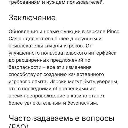
требованиям и нуждам пользователей.
Заключение
Обновления и новые функции в зеркале Pinco
Casino делают его более доступным и
привлекательным для игроков. От
улучшенного пользовательского интерфейса
до расширенных предложений по
безопасности – все эти изменения
способствуют созданию качественного
игрового опыта. Игроки могут быть уверены,
что с последними обновлениями их
времяпрепровождение в казино станет
более увлекательным и безопасным.
Часто задаваемые вопросы
(FAQ)