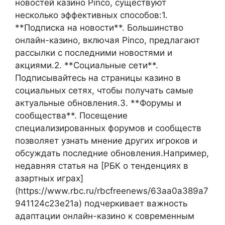
новостей казино Pinco, существуют
несколько эффективных способов:1.
**Подписка на новости**. Большинство
онлайн-казино, включая Pinco, предлагают
рассылки с последними новостями и
акциями.2. **Социальные сети**.
Подписывайтесь на страницы казино в
социальных сетях, чтобы получать самые
актуальные обновления.3. **Форумы и
сообщества**. Посещение
специализированных форумов и сообществ
позволяет узнать мнение других игроков и
обсуждать последние обновления.Например,
недавняя статья на [РБК о тенденциях в
азартных играх]
(https://www.rbc.ru/rbcfreenews/63aa0a389a7
941124c23e21a) подчеркивает важность
адаптации онлайн-казино к современным