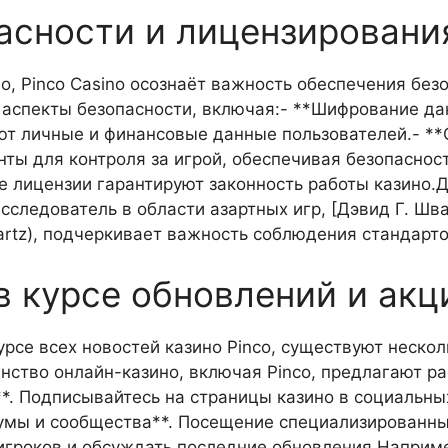
асности и лицензировани
о, Pinco Casino осознаёт важность обеспечения без
 аспекты безопасности, включая:- **Шифрование д
 личные и финансовые данные пользователей.- **О
ты для контроля за игрой, обеспечивая безопаснос
е лицензии гарантируют законность работы казино.
исследователь в области азартных игр, [Дэвид Г. Шв
hwartz), подчеркивает важность соблюдения стандарт
в курсе обновлений и акц
рсе всех новостей казино Pinco, существуют нескол
инство онлайн-казино, включая Pinco, предлагают р
*. Подписывайтесь на страницы казино в социальны
румы и сообщества**. Посещение специализированн
игроков и обсуждать последние обновления.Наприме