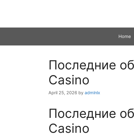
Skip
to
content
Home
Последние об
Casino
April 25, 2026
by
admlnlx
Последние об
Casino