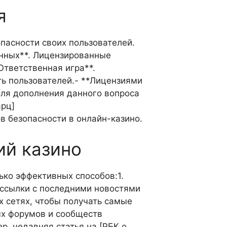
я
опасности своих пользователей.
анных**. Лицензированные
тветственная игра**.
ть пользователей.- **Лицензиями
Для дополнения данного вопроса
арц]
ов безопасности в онлайн-казино.
ий казино
ько эффективных способов:1.
ассылки с последними новостями
х сетях, чтобы получать самые
ых форумов и сообществ
р, недавняя статья на [РБК о