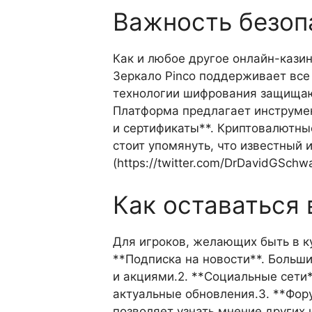
Важность безоп
Как и любое другое онлайн-казин
Зеркало Pinco поддерживает все
технологии шифрования защищают
Платформа предлагает инструмен
и сертификаты**. Криптовалютны
стоит упомянуть, что известный 
(https://twitter.com/DrDavidGSc
Как оставаться 
Для игроков, желающих быть в ку
**Подписка на новости**. Больш
и акциями.2. **Социальные сети*
актуальные обновления.3. **Фо
позволяет узнать мнение других 