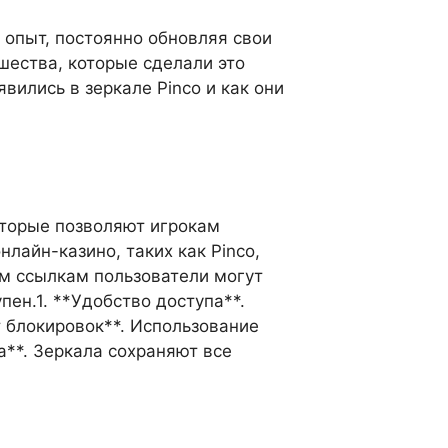
 опыт, постоянно обновляя свои
шества, которые сделали это
вились в зеркале Pinco и как они
оторые позволяют игрокам
лайн-казино, таких как Pinco,
м ссылкам пользователи могут
пен.1. **Удобство доступа**.
 блокировок**. Использование
а**. Зеркала сохраняют все