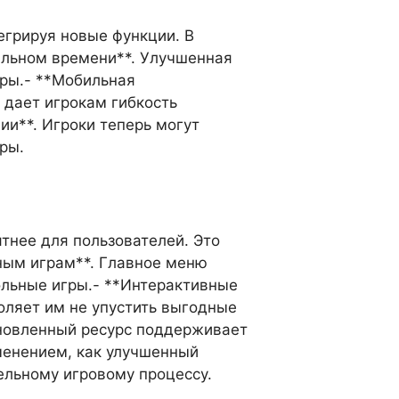
егрируя новые функции. В
альном времени**. Улучшенная
гры.- **Мобильная
 дает игрокам гибкость
ии**. Игроки теперь могут
ры.
ятнее для пользователей. Это
рным играм**. Главное меню
ольные игры.- **Интерактивные
оляет им не упустить выгодные
новленный ресурс поддерживает
зменением, как улучшенный
ельному игровому процессу.