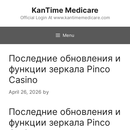
Skip
KanTime Medicare
to
content
Official Login At www.kantimemedicare.com
Menu
Последние обновления и
функции зеркала Pinco
Casino
April 26, 2026
by
Последние обновления и
функции зеркала Pinco