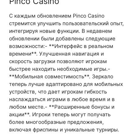
Pinco Casino
С каждым обновлением Pinco Casino
стремится улучшить пользовательский опыт,
интегрируя новые функции. В недавнем
обновлении были добавлены следующие
возможности:- **Интерфейс в реальном
времени**. Улучшенная навигация и
скорость загрузки позволяют игрокам
быстрее находить необходимые игры.-
**Мобильная совместимость**. Зеркало
теперь лучше адаптировано для мобильных
устройств, что дает игрокам гибкость
наслаждаться играми в любое время и в
любом месте.- **Расширенные бонусы и
акции**. Игроки теперь могут получать
более многообразные предложения,
включая фриспины и уникальные турниры.