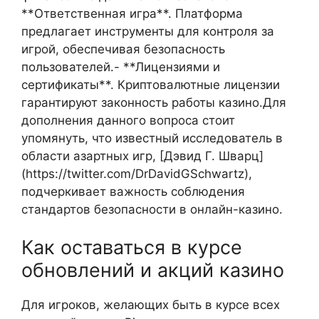
**Ответственная игра**. Платформа
предлагает инструменты для контроля за
игрой, обеспечивая безопасность
пользователей.- **Лицензиями и
сертификаты**. Криптовалютные лицензии
гарантируют законность работы казино.Для
дополнения данного вопроса стоит
упомянуть, что известный исследователь в
области азартных игр, [Дэвид Г. Шварц]
(https://twitter.com/DrDavidGSchwartz),
подчеркивает важность соблюдения
стандартов безопасности в онлайн-казино.
Как оставаться в курсе
обновлений и акций казино
Для игроков, желающих быть в курсе всех