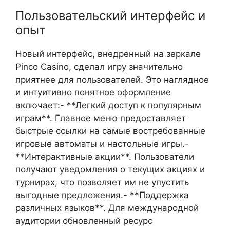
Пользовательский интерфейс и
опыт
Новый интерфейс, внедренный на зеркале
Pinco Casino, сделал игру значительно
приятнее для пользователей. Это наглядное
и интуитивно понятное оформление
включает:- **Легкий доступ к популярным
играм**. Главное меню предоставляет
быстрые ссылки на самые востребованные
игровые автоматы и настольные игры.-
**Интерактивные акции**. Пользователи
получают уведомления о текущих акциях и
турнирах, что позволяет им не упустить
выгодные предложения.- **Поддержка
различных языков**. Для международной
аудитории обновленный ресурс