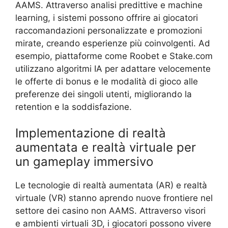
AAMS. Attraverso analisi predittive e machine
learning, i sistemi possono offrire ai giocatori
raccomandazioni personalizzate e promozioni
mirate, creando esperienze più coinvolgenti. Ad
esempio, piattaforme come Roobet e Stake.com
utilizzano algoritmi IA per adattare velocemente
le offerte di bonus e le modalità di gioco alle
preferenze dei singoli utenti, migliorando la
retention e la soddisfazione.
Implementazione di realtà
aumentata e realtà virtuale per
un gameplay immersivo
Le tecnologie di realtà aumentata (AR) e realtà
virtuale (VR) stanno aprendo nuove frontiere nel
settore dei casino non AAMS. Attraverso visori
e ambienti virtuali 3D, i giocatori possono vivere