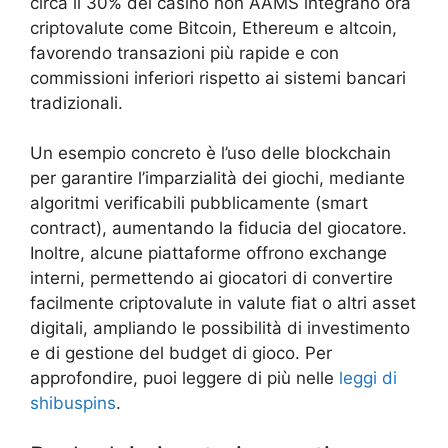
circa il 30% dei casino non AAMS integrano ora
criptovalute come Bitcoin, Ethereum e altcoin,
favorendo transazioni più rapide e con
commissioni inferiori rispetto ai sistemi bancari
tradizionali.
Un esempio concreto è l’uso delle blockchain
per garantire l’imparzialità dei giochi, mediante
algoritmi verificabili pubblicamente (smart
contract), aumentando la fiducia del giocatore.
Inoltre, alcune piattaforme offrono exchange
interni, permettendo ai giocatori di convertire
facilmente criptovalute in valute fiat o altri asset
digitali, ampliando le possibilità di investimento
e di gestione del budget di gioco. Per
approfondire, puoi leggere di più nelle
leggi di
shibuspins
.