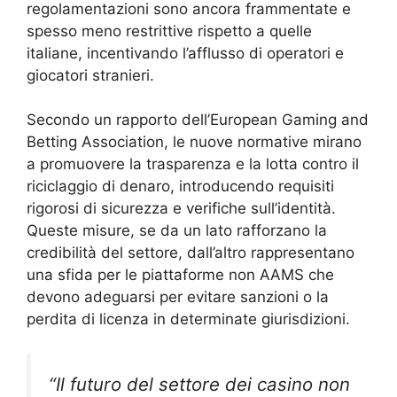
regolamentazioni sono ancora frammentate e
spesso meno restrittive rispetto a quelle
italiane, incentivando l’afflusso di operatori e
giocatori stranieri.
Secondo un rapporto dell’European Gaming and
Betting Association, le nuove normative mirano
a promuovere la trasparenza e la lotta contro il
riciclaggio di denaro, introducendo requisiti
rigorosi di sicurezza e verifiche sull’identità.
Queste misure, se da un lato rafforzano la
credibilità del settore, dall’altro rappresentano
una sfida per le piattaforme non AAMS che
devono adeguarsi per evitare sanzioni o la
perdita di licenza in determinate giurisdizioni.
“Il futuro del settore dei casino non