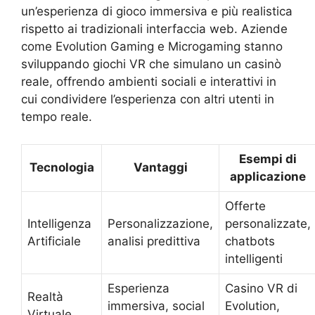
un’esperienza di gioco immersiva e più realistica
rispetto ai tradizionali interfaccia web. Aziende
come Evolution Gaming e Microgaming stanno
sviluppando giochi VR che simulano un casinò
reale, offrendo ambienti sociali e interattivi in
cui condividere l’esperienza con altri utenti in
tempo reale.
Esempi di
Tecnologia
Vantaggi
applicazione
Offerte
Intelligenza
Personalizzazione,
personalizzate,
Artificiale
analisi predittiva
chatbots
intelligenti
Esperienza
Casino VR di
Realtà
immersiva, social
Evolution,
Virtuale