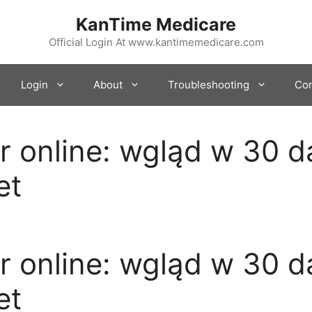
KanTime Medicare
Official Login At www.kantimemedicare.com
Login
About
Troubleshooting
Con
er online: wgląd w 30
et
er online: wgląd w 30
et