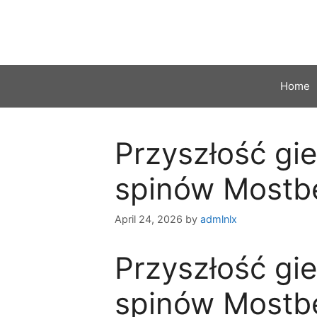
Skip
to
content
Home
Przyszłość gi
spinów Mostb
April 24, 2026
by
admlnlx
Przyszłość gi
spinów Mostb