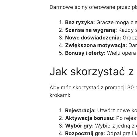
Darmowe spiny oferowane przez plat
Bez ryzyka:
Gracze mogą cies
Szansa na wygraną:
Każdy s
Nowe doświadczenia:
Gracze
Zwiększona motywacja:
Dar
Bonusy i oferty:
Wielu opera
Jak skorzystać 
Aby móc skorzystać z promocji 30
krokami:
Rejestracja:
Utwórz nowe kon
Aktywacja bonusu:
Po rejes
Wybór gry:
Wybierz jedną z g
Rozpocznij grę:
Odpal grę i 