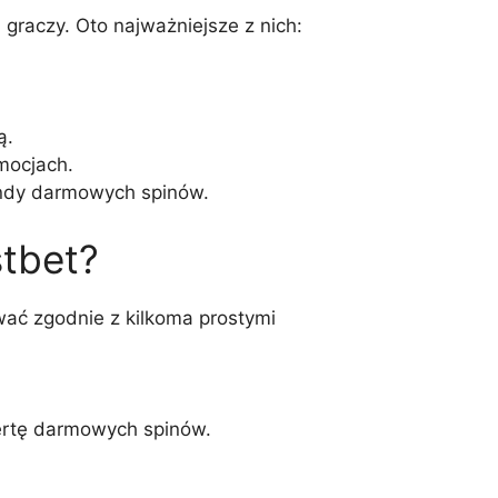
graczy. Oto najważniejsze z nich:
ą.
mocjach.
undy darmowych spinów.
tbet?
ać zgodnie z kilkoma prostymi
fertę darmowych spinów.