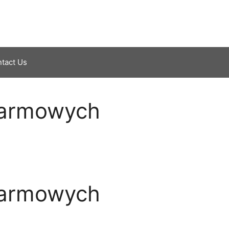
tact Us
 darmowych
 darmowych