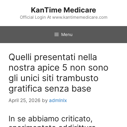
Skip
KanTime Medicare
to
content
Official Login At www.kantimemedicare.com
Menu
Quelli presentati nella
nostra apice 5 non sono
gli unici siti trambusto
gratifica senza base
April 25, 2026
by
admlnlx
In se abbiamo criticato,