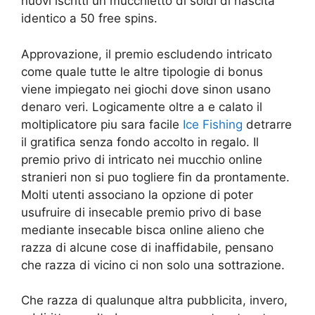
nuovi iscritti un mucchietto di soldi di nascita
identico a 50 free spins.
Approvazione, il premio escludendo intricato
come quale tutte le altre tipologie di bonus
viene impiegato nei giochi dove sinon usano
denaro veri. Logicamente oltre a e calato il
moltiplicatore piu sara facile
Ice Fishing
detrarre
il gratifica senza fondo accolto in regalo. Il
premio privo di intricato nei mucchio online
stranieri non si puo togliere fin da prontamente.
Molti utenti associano la opzione di poter
usufruire di insecable premio privo di base
mediante insecable bisca online alieno che
razza di alcune cose di inaffidabile, pensano
che razza di vicino ci non solo una sottrazione.
Che razza di qualunque altra pubblicita, invero,