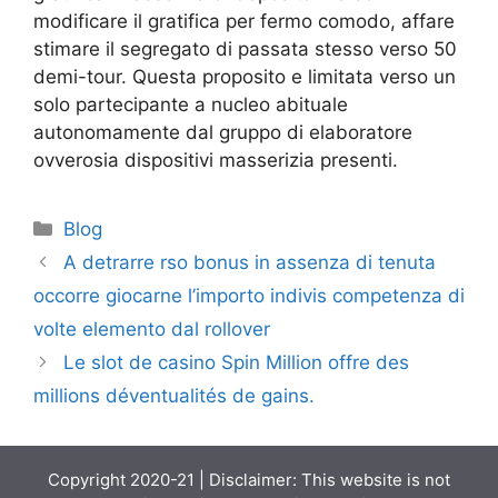
modificare il gratifica per fermo comodo, affare
stimare il segregato di passata stesso verso 50
demi-tour. Questa proposito e limitata verso un
solo partecipante a nucleo abituale
autonomamente dal gruppo di elaboratore
ovverosia dispositivi masserizia presenti.
Categories
Blog
A detrarre rso bonus in assenza di tenuta
occorre giocarne l’importo indivis competenza di
volte elemento dal rollover
Le slot de casino Spin Million offre des
millions déventualités de gains.
Copyright 2020-21 | Disclaimer: This website is not