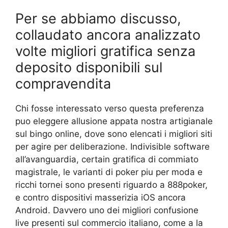
Per se abbiamo discusso,
collaudato ancora analizzato
volte migliori gratifica senza
deposito disponibili sul
compravendita
Chi fosse interessato verso questa preferenza
puo eleggere allusione appata nostra artigianale
sul bingo online, dove sono elencati i migliori siti
per agire per deliberazione. Indivisible software
all’avanguardia, certain gratifica di commiato
magistrale, le varianti di poker piu per moda e
ricchi tornei sono presenti riguardo a 888poker,
e contro dispositivi masserizia iOS ancora
Android. Davvero uno dei migliori confusione
live presenti sul commercio italiano, come a la