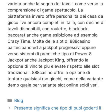
varieta anche la segno dei tavoli, come verso la
comprensione di game spettacolo. La
piattaforma invero offre personalita dei casa da
gioco live ancora completi in Italia, con decine di
tavoli disponibili, con roulette, blackjack,
baccarat anche game esibizione ad esempio
Crazy Time. Molte delle slot di 888casino
partecipano ed a jackpot progressivi oppure
verso sistemi di premi che tipo di Power 8
Jackpot anche Jackpot King, offrendo la
opzione di vincite piu elevate rispetto alle slot
tradizionali. 888casino offre la opzione di
tentare qualsiasi rso giochi, come nella variante
demo quale per variante slot online soldi veri.
Categories
Blog
Presente significa che tipo di puoi goderti il